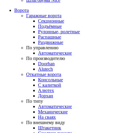
Шлагбаумы Nice
Ворота
Гаражные ворота
Секционные
Подъёмные
Рулонные, ролетные
Распашные
Раздвижные
По управлению
Автоматические
По производителю
Doorhan
Alutech
Откатные ворота
Консольные
С калиткой
Алютех
Дорхан
По типу
Автоматические
Механические
На сваях
По внешнему виду
Штакетник