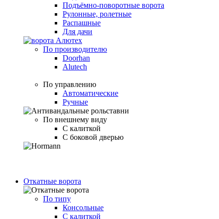
Подъёмно-поворотные ворота
Рулонные, ролетные
Распашные
Для дачи
По производителю
Doorhan
Alutech
По управлению
Автоматические
Ручные
По внешнему виду
С калиткой
С боковой дверью
Откатные ворота
По типу
Консольные
С калиткой