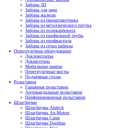
Заборы 3D
Заборы для дачи
Заборы жалюзи
Заборы из евроштакетника
Заборы из металлического прутка
Заборы из поликарбоната
Заборы из профильной трубы
Заборы из профнастила
Заборы из сетки рабицы
Перегрузочное оборудование
Доклевеллеры
Докшелтеры
Мобильные рампы
Перегрузочные мосты
Подъёмные столы
Рольставни
Гаражные рольставни
Антивандальные рольставни
Перфорированные рольставни
Шлагбаумы
Шлагбаумы Alutech
Шлагбаумы An-Motors
Шлагбаумы Came
Шлагбаумы Doorhan