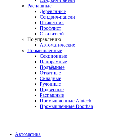
Сэндвич-панели
Распашные
Деревянные
Сендвич-панели
Штакетник
Профлист
С калиткой
По управлению
Автоматические
Промышленные
Секционные
Панорамные
Подъёмные
Откатные
Складные
Рулонные
Подвесные
Распашные
Промышленные Alutech
Промышленные Doorhan
Автоматика