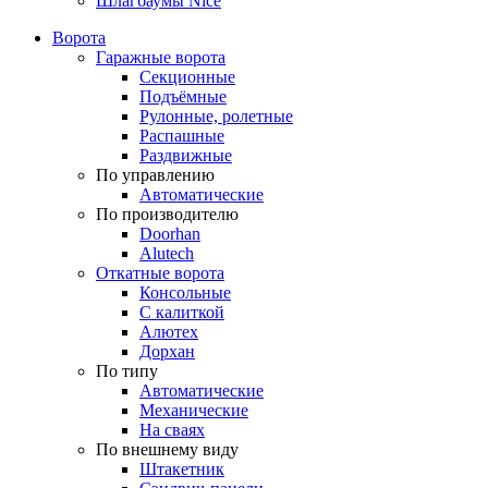
Шлагбаумы Nice
Ворота
Гаражные ворота
Секционные
Подъёмные
Рулонные, ролетные
Распашные
Раздвижные
По управлению
Автоматические
По производителю
Doorhan
Alutech
Откатные ворота
Консольные
С калиткой
Алютех
Дорхан
По типу
Автоматические
Механические
На сваях
По внешнему виду
Штакетник