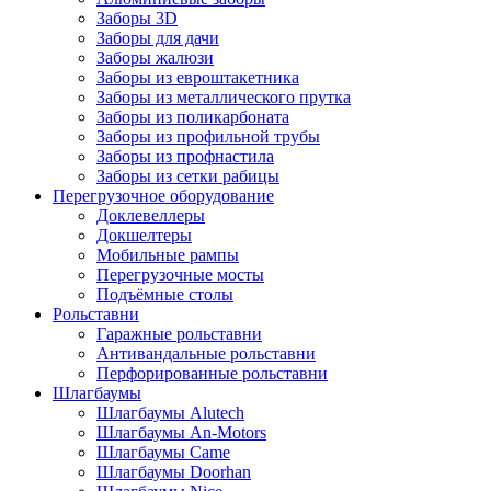
Заборы 3D
Заборы для дачи
Заборы жалюзи
Заборы из евроштакетника
Заборы из металлического прутка
Заборы из поликарбоната
Заборы из профильной трубы
Заборы из профнастила
Заборы из сетки рабицы
Перегрузочное оборудование
Доклевеллеры
Докшелтеры
Мобильные рампы
Перегрузочные мосты
Подъёмные столы
Рольставни
Гаражные рольставни
Антивандальные рольставни
Перфорированные рольставни
Шлагбаумы
Шлагбаумы Alutech
Шлагбаумы An-Motors
Шлагбаумы Came
Шлагбаумы Doorhan