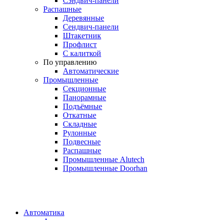
Сэндвич-панели
Распашные
Деревянные
Сендвич-панели
Штакетник
Профлист
С калиткой
По управлению
Автоматические
Промышленные
Секционные
Панорамные
Подъёмные
Откатные
Складные
Рулонные
Подвесные
Распашные
Промышленные Alutech
Промышленные Doorhan
Автоматика