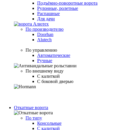
Подъёмно-поворотные ворота
Рулонные, ролетные
Распашные
Для дачи
По производителю
Doorhan
Alutech
По управлению
Автоматические
Ручные
По внешнему виду
С калиткой
С боковой дверью
Откатные ворота
По типу
Консольные
С калиткой