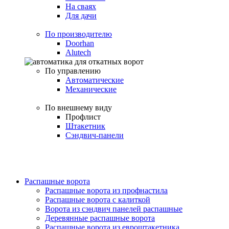
На сваях
Для дачи
По производителю
Doorhan
Alutech
По управлению
Автоматические
Механические
По внешнему виду
Профлист
Штакетник
Сэндвич-панели
Распашные ворота
Распашные ворота из профнастила
Распашные ворота с калиткой
Ворота из сэндвич панелей распашные
Деревянные распашные ворота
Распашные ворота из евроштакетника