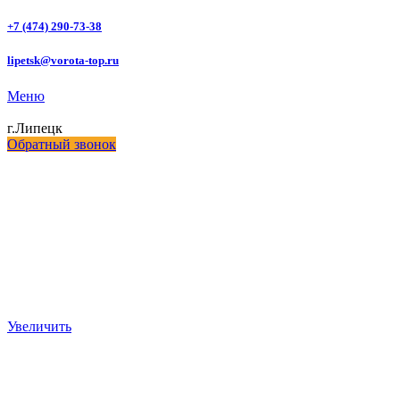
+7 (474) 290-73-38
lipetsk@vorota-top.ru
Меню
г.Липецк
Обратный звонок
Увеличить