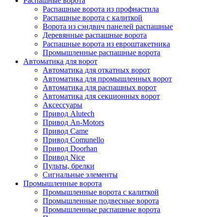
Распашные ворота
Распашные ворота из профнастила
Распашные ворота с калиткой
Ворота из сэндвич панелей распашные
Деревянные распашные ворота
Распашные ворота из евроштакетника
Промышленные распашные ворота
Автоматика для ворот
Автоматика для откатных ворот
Автоматика для промышленных ворот
Автоматика для распашных ворот
Автоматика для секционных ворот
Аксессуары
Привод Alutech
Привод An-Motors
Привод Came
Привод Comunello
Привод Doorhan
Привод Nice
Пульты, брелки
Сигнальные элементы
Промышленные ворота
Промышленные ворота с калиткой
Промышленные подвесные ворота
Промышленные распашные ворота