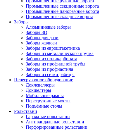
Промышленные рулонные ворота
Промышленные секционные ворота
Промышленные панорамные ворота
Промышленные складные ворота
Заборы
Алюминиевые заборы
Заборы 3D
Заборы для дачи
Заборы жалюзи
Заборы из евроштакетника
Заборы из металлического прутка
Заборы из поликарбоната
Заборы из профильной трубы
Заборы из профнастила
Заборы из сетки рабицы
Перегрузочное оборудование
Доклевеллеры
Докшелтеры
Мобильные рампы
Перегрузочные мосты
Подъёмные столы
Рольставни
Гаражные рольставни
Антивандальные рольставни
Перфорированные рольставни