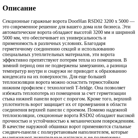
Описание
Секционные гаражные ворота DoorHan RSD02 3200 х 5000 —
это современное решение для вашего дома или бизнеса. Эти
автоматические ворота обладают высотой 3200 мм и шириной
5000 мм, что обеспечивает их универсальность и
применимость в различных условиях. Благодаря
герметичному соединению секций и использованию
специальных утеплительных материалов, эти ворота
эффективно препятствуют потерям тепла из помещения. В
зимний период они не подвержены замерзанию, а разница
температур внутри и снаружи не приводит к образованию
конденсата на их поверхности. Для еще большей
теплоизоляции ворота можно оснастить термостойким
нижним профилем с технологией Т-bridge. Она позволяет
избежать теплопотерь из помещения за счет герметизации
стыка нижней панели ворот с порогом. Кроме того, верхний
уплотнитель ворот защищает их от промерзания в области
соединения верхней панели с проемом. Помимо надежной
теплоизоляции, секционные ворота RSD02 обладают высокой
прочностью и устойчивостью к механическим повреждениям.
В качестве наружной обшивки ворот применяются стальные
сэндвич-панели с полиуретановым наполнителем, которые
выдерживают значительные нагрузки и не подвержены