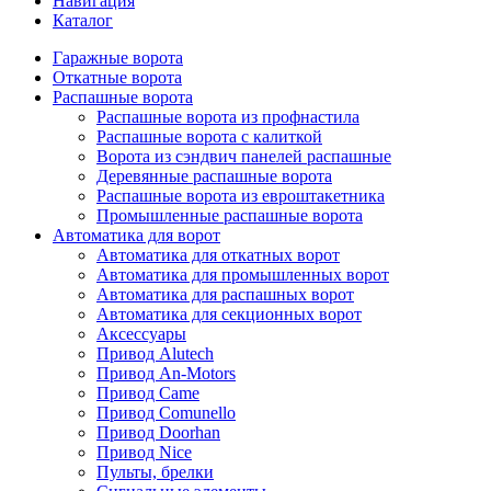
Навигация
Каталог
Гаражные ворота
Откатные ворота
Распашные ворота
Распашные ворота из профнастила
Распашные ворота с калиткой
Ворота из сэндвич панелей распашные
Деревянные распашные ворота
Распашные ворота из евроштакетника
Промышленные распашные ворота
Автоматика для ворот
Автоматика для откатных ворот
Автоматика для промышленных ворот
Автоматика для распашных ворот
Автоматика для секционных ворот
Аксессуары
Привод Alutech
Привод An-Motors
Привод Came
Привод Comunello
Привод Doorhan
Привод Nice
Пульты, брелки