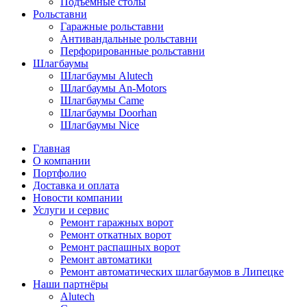
Подъёмные столы
Рольставни
Гаражные рольставни
Антивандальные рольставни
Перфорированные рольставни
Шлагбаумы
Шлагбаумы Alutech
Шлагбаумы An-Motors
Шлагбаумы Came
Шлагбаумы Doorhan
Шлагбаумы Nice
Главная
О компании
Портфолио
Доставка и оплата
Новости компании
Услуги и сервис
Ремонт гаражных ворот
Ремонт откатных ворот
Ремонт распашных ворот
Ремонт автоматики
Ремонт автоматических шлагбаумов в Липецке
Наши партнёры
Alutech