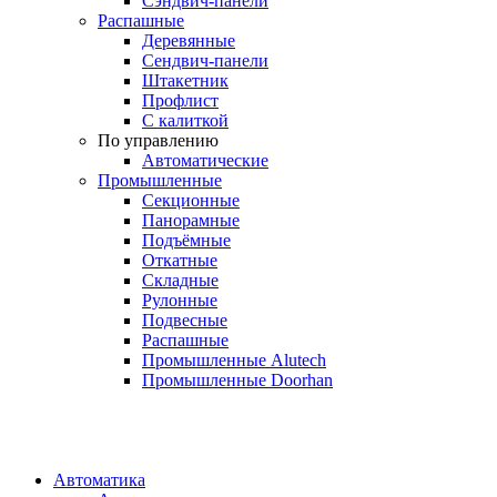
Сэндвич-панели
Распашные
Деревянные
Сендвич-панели
Штакетник
Профлист
С калиткой
По управлению
Автоматические
Промышленные
Секционные
Панорамные
Подъёмные
Откатные
Складные
Рулонные
Подвесные
Распашные
Промышленные Alutech
Промышленные Doorhan
Автоматика