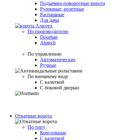
Подъёмно-поворотные ворота
Рулонные, ролетные
Распашные
Для дачи
По производителю
Doorhan
Alutech
По управлению
Автоматические
Ручные
По внешнему виду
С калиткой
С боковой дверью
Откатные ворота
По типу
Консольные
С калиткой