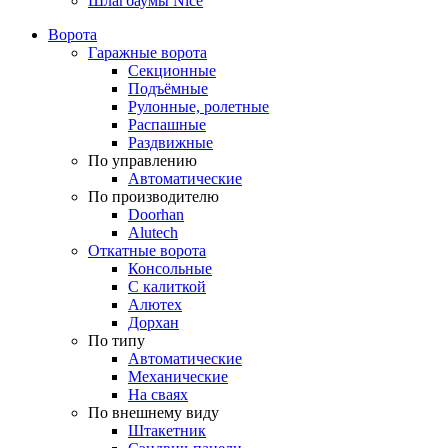
Шлагбаумы Nice
Ворота
Гаражные ворота
Секционные
Подъёмные
Рулонные, ролетные
Распашные
Раздвижные
По управлению
Автоматические
По производителю
Doorhan
Alutech
Откатные ворота
Консольные
С калиткой
Алютех
Дорхан
По типу
Автоматические
Механические
На сваях
По внешнему виду
Штакетник