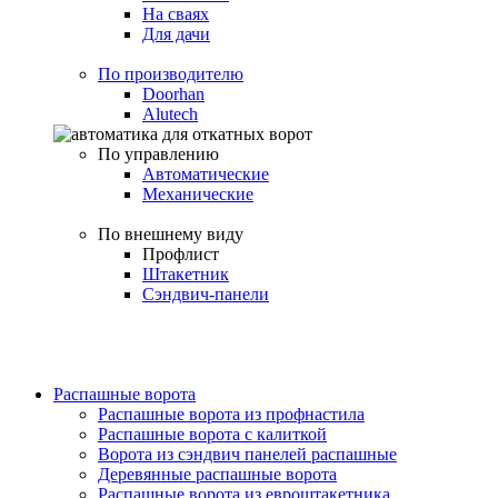
На сваях
Для дачи
По производителю
Doorhan
Alutech
По управлению
Автоматические
Механические
По внешнему виду
Профлист
Штакетник
Сэндвич-панели
Распашные ворота
Распашные ворота из профнастила
Распашные ворота с калиткой
Ворота из сэндвич панелей распашные
Деревянные распашные ворота
Распашные ворота из евроштакетника