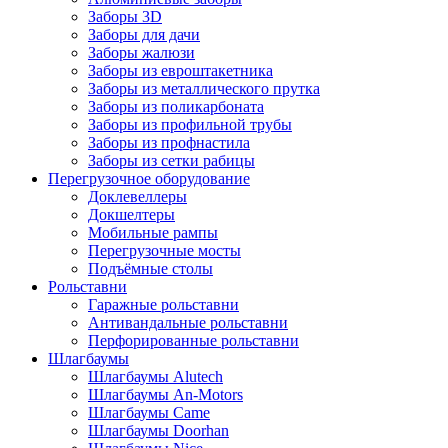
Заборы 3D
Заборы для дачи
Заборы жалюзи
Заборы из евроштакетника
Заборы из металлического прутка
Заборы из поликарбоната
Заборы из профильной трубы
Заборы из профнастила
Заборы из сетки рабицы
Перегрузочное оборудование
Доклевеллеры
Докшелтеры
Мобильные рампы
Перегрузочные мосты
Подъёмные столы
Рольставни
Гаражные рольставни
Антивандальные рольставни
Перфорированные рольставни
Шлагбаумы
Шлагбаумы Alutech
Шлагбаумы An-Motors
Шлагбаумы Came
Шлагбаумы Doorhan