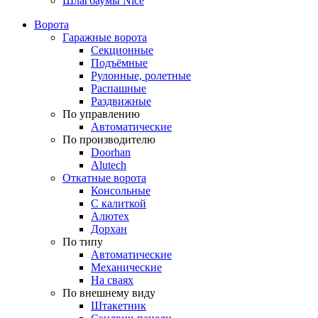
Шлагбаумы Nice
Ворота
Гаражные ворота
Секционные
Подъёмные
Рулонные, ролетные
Распашные
Раздвижные
По управлению
Автоматические
По производителю
Doorhan
Alutech
Откатные ворота
Консольные
С калиткой
Алютех
Дорхан
По типу
Автоматические
Механические
На сваях
По внешнему виду
Штакетник