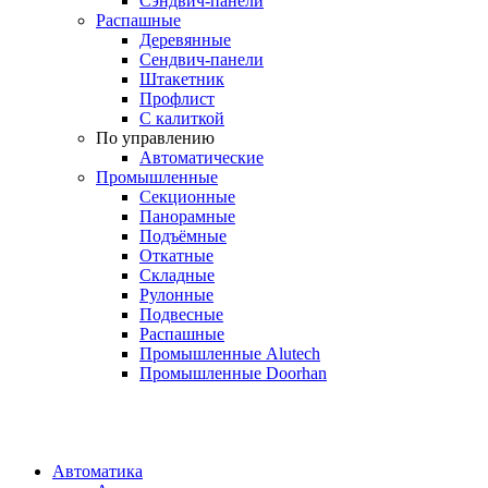
Сэндвич-панели
Распашные
Деревянные
Сендвич-панели
Штакетник
Профлист
С калиткой
По управлению
Автоматические
Промышленные
Секционные
Панорамные
Подъёмные
Откатные
Складные
Рулонные
Подвесные
Распашные
Промышленные Alutech
Промышленные Doorhan
Автоматика