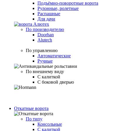
Подъёмно-поворотные ворота
Рулонные, ролетные
Распашные
Для дачи
По производителю
Doorhan
Alutech
По управлению
Автоматические
Ручные
По внешнему виду
С калиткой
С боковой дверью
Откатные ворота
По типу
Консольные
С калиткой