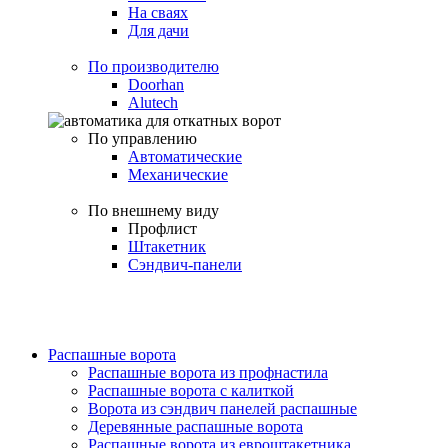
На сваях
Для дачи
По производителю
Doorhan
Alutech
По управлению
Автоматические
Механические
По внешнему виду
Профлист
Штакетник
Сэндвич-панели
Распашные ворота
Распашные ворота из профнастила
Распашные ворота с калиткой
Ворота из сэндвич панелей распашные
Деревянные распашные ворота
Распашные ворота из евроштакетника