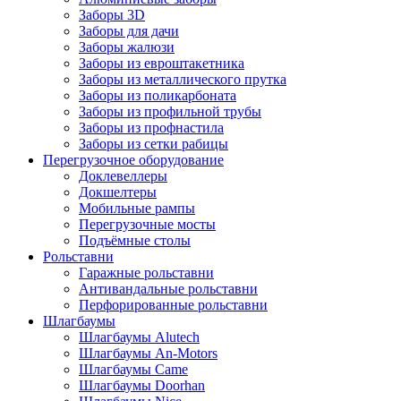
Заборы 3D
Заборы для дачи
Заборы жалюзи
Заборы из евроштакетника
Заборы из металлического прутка
Заборы из поликарбоната
Заборы из профильной трубы
Заборы из профнастила
Заборы из сетки рабицы
Перегрузочное оборудование
Доклевеллеры
Докшелтеры
Мобильные рампы
Перегрузочные мосты
Подъёмные столы
Рольставни
Гаражные рольставни
Антивандальные рольставни
Перфорированные рольставни
Шлагбаумы
Шлагбаумы Alutech
Шлагбаумы An-Motors
Шлагбаумы Came
Шлагбаумы Doorhan