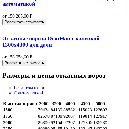
автоматикой
от
150 285,00
₽
Рассчитать стоимость
Откатные ворота DoorHan с калиткой
1300х4300 для дачи
от
158 954,00
₽
Рассчитать стоимость
Размеры и цены откатных ворот
Без автоматики
С автоматикой
Высота/ширина
3000
3500
4000
4500
5000
1500
79434
84139
88582
115023
122603
1750
82570
87188
92067
119814
127917
2000
86800
92154
97207
127306
136280
2250
89889
95465
101301
132447
142292