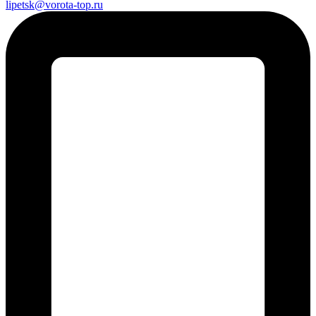
lipetsk@vorota-top.ru