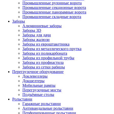
Промышленные рулонные ворота
Промышленные секционные ворота
Промышленные панорамные ворота
Промышленные складные ворота
Заборы
Алюминиевые заборы
Заборы 3D
Заборы для дачи
Заборы жалюзи
Заборы из евроштакетника
Заборы из металлического прутка
Заборы из поликарбоната
Заборы из профильной трубы
Заборы из профнастила
Заборы из сетки рабицы
Перегрузочное оборудование
Доклевеллеры
Докшелтеры
Мобильные рампы
Перегрузочные мосты
Подъёмные столы
Рольставни
Гаражные рольставни
Антивандальные рольставни
Перфорированные рольставни