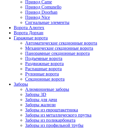
Привод Came
Привод Comunello
Привод Doorhan
Привод Nice
Сигнальные элементы
Ворота Алютех
Ворота Дорхан
Гаражные ворота
Автоматические секционные ворота
Механические секционные ворота
Панорамные секционные ворота
Подъемные ворота
Раздвижные ворота
Распашные ворота
Рулонные ворота
Секционные ворота
Заборы
Алюминиевые заборы
Заборы 3D
Заборы для дачи
Заборы жалюзи
Заборы из евроштакетника
Заборы из металлического прутка
Заборы из поликарбоната
Заборы из профильной трубы