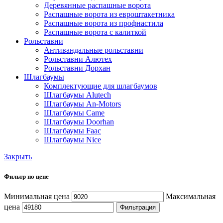
Деревянные распашные ворота
Распашные ворота из евроштакетника
Распашные ворота из профнастила
Распашные ворота с калиткой
Рольставни
Антивандальные рольставни
Рольставни Алютех
Рольставни Дорхан
Шлагбаумы
Комплектующие для шлагбаумов
Шлагбаумы Alutech
Шлагбаумы An-Motors
Шлагбаумы Came
Шлагбаумы Doorhan
Шлагбаумы Faac
Шлагбаумы Nice
Закрыть
Фильтр по цене
Минимальная цена
Максимальная
цена
Фильтрация