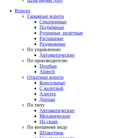
Шлагбаумы Nice
Ворота
Гаражные ворота
Секционные
Подъёмные
Рулонные, ролетные
Распашные
Раздвижные
По управлению
Автоматические
По производителю
Doorhan
Alutech
Откатные ворота
Консольные
С калиткой
Алютех
Дорхан
По типу
Автоматические
Механические
На сваях
По внешнему виду
Штакетник