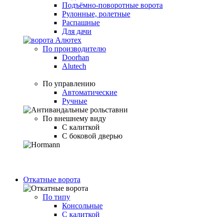
Подъёмно-поворотные ворота
Рулонные, ролетные
Распашные
Для дачи
По производителю
Doorhan
Alutech
По управлению
Автоматические
Ручные
По внешнему виду
С калиткой
С боковой дверью
Откатные ворота
По типу
Консольные
С калиткой