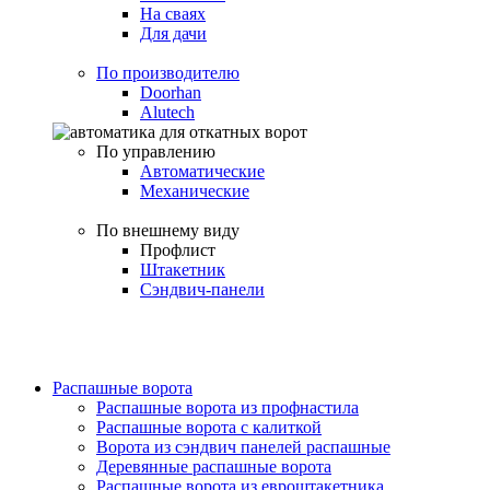
На сваях
Для дачи
По производителю
Doorhan
Alutech
По управлению
Автоматические
Механические
По внешнему виду
Профлист
Штакетник
Сэндвич-панели
Распашные ворота
Распашные ворота из профнастила
Распашные ворота с калиткой
Ворота из сэндвич панелей распашные
Деревянные распашные ворота
Распашные ворота из евроштакетника