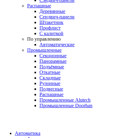
Сэндвич-панели
Распашные
Деревянные
Сендвич-панели
Штакетник
Профлист
С калиткой
По управлению
Автоматические
Промышленные
Секционные
Панорамные
Подъёмные
Откатные
Складные
Рулонные
Подвесные
Распашные
Промышленные Alutech
Промышленные Doorhan
Автоматика