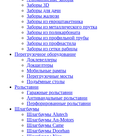
Заборы 3D
Заборы для дачи
Заборы жалюзи
Заборы из евроштакетника
Заборы из металлического прутка
Заборы из поликарбоната
Заборы из профильной трубы
Заборы из профнастила
Заборы из сетки рабицы
Перегрузочное оборудование
Доклевеллеры
Докшелтеры
Мобильные рампы
Перегрузочные мосты
Подъёмные столы
Рольставни
Гаражные рольставни
Антивандальные рольставни
Перфорированные рольставни
Шлагбаумы
Шлагбаумы Alutech
Шлагбаумы An-Motors
Шлагбаумы Came
Шлагбаумы Doorhan