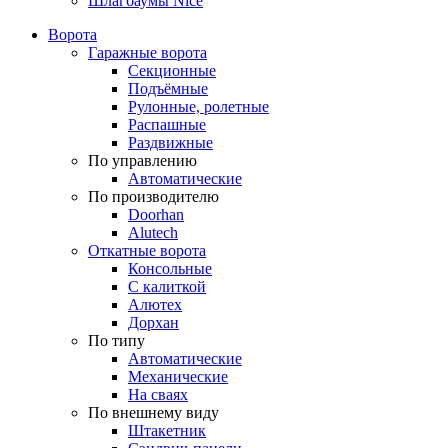
Шлагбаумы Nice
Ворота
Гаражные ворота
Секционные
Подъёмные
Рулонные, ролетные
Распашные
Раздвижные
По управлению
Автоматические
По производителю
Doorhan
Alutech
Откатные ворота
Консольные
С калиткой
Алютех
Дорхан
По типу
Автоматические
Механические
На сваях
По внешнему виду
Штакетник