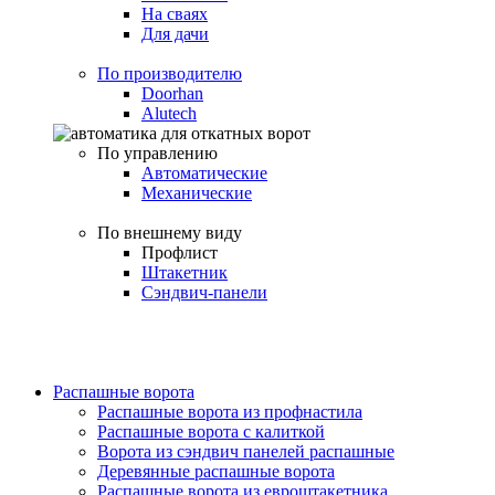
На сваях
Для дачи
По производителю
Doorhan
Alutech
По управлению
Автоматические
Механические
По внешнему виду
Профлист
Штакетник
Сэндвич-панели
Распашные ворота
Распашные ворота из профнастила
Распашные ворота с калиткой
Ворота из сэндвич панелей распашные
Деревянные распашные ворота
Распашные ворота из евроштакетника