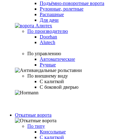
Подъёмно-поворотные ворота
Рулонные, ролетные
Распашные
Для дачи
По производителю
Doorhan
Alutech
По управлению
Автоматические
Ручные
По внешнему виду
С калиткой
С боковой дверью
Откатные ворота
По типу
Консольные
С калиткой