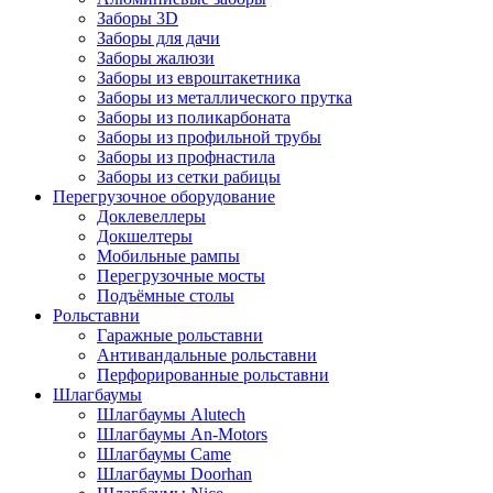
Заборы 3D
Заборы для дачи
Заборы жалюзи
Заборы из евроштакетника
Заборы из металлического прутка
Заборы из поликарбоната
Заборы из профильной трубы
Заборы из профнастила
Заборы из сетки рабицы
Перегрузочное оборудование
Доклевеллеры
Докшелтеры
Мобильные рампы
Перегрузочные мосты
Подъёмные столы
Рольставни
Гаражные рольставни
Антивандальные рольставни
Перфорированные рольставни
Шлагбаумы
Шлагбаумы Alutech
Шлагбаумы An-Motors
Шлагбаумы Came
Шлагбаумы Doorhan