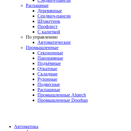
Сэндвич-панели
Распашные
Деревянные
Сендвич-панели
Штакетник
Профлист
С калиткой
По управлению
Автоматические
Промышленные
Секционные
Панорамные
Подъёмные
Откатные
Складные
Рулонные
Подвесные
Распашные
Промышленные Alutech
Промышленные Doorhan
Автоматика