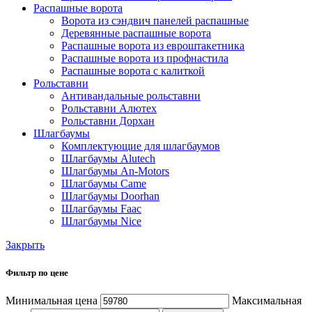
Распашные ворота
Ворота из сэндвич панелей распашные
Деревянные распашные ворота
Распашные ворота из евроштакетника
Распашные ворота из профнастила
Распашные ворота с калиткой
Рольставни
Антивандальные рольставни
Рольставни Алютех
Рольставни Дорхан
Шлагбаумы
Комплектующие для шлагбаумов
Шлагбаумы Alutech
Шлагбаумы An-Motors
Шлагбаумы Came
Шлагбаумы Doorhan
Шлагбаумы Faac
Шлагбаумы Nice
Закрыть
Фильтр по цене
Минимальная цена
Максимальная