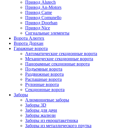
Привод Alutech
Привод An-Motors
Привод Came
Привод Comunello
Привод Doorhan
Привод Nice
Сигнальные элементы
Ворота Алютех
Ворота Дорхан
Гаражные ворота
Автоматические секционные ворота
Механические секционные ворота
Панорамные секционные ворота
Подъемные ворота
Раздвижные ворота
Распашные ворота
Рулонные ворота
Секционные ворота
Заборы
Алюминиевые заборы
Заборы 3D
Заборы для дачи
Заборы жалюзи
Заборы из евроштакетника
Заборы из металлического прутка