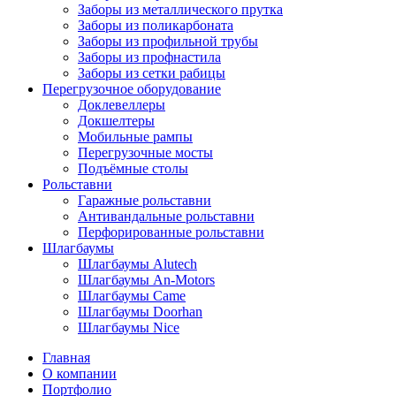
Заборы из металлического прутка
Заборы из поликарбоната
Заборы из профильной трубы
Заборы из профнастила
Заборы из сетки рабицы
Перегрузочное оборудование
Доклевеллеры
Докшелтеры
Мобильные рампы
Перегрузочные мосты
Подъёмные столы
Рольставни
Гаражные рольставни
Антивандальные рольставни
Перфорированные рольставни
Шлагбаумы
Шлагбаумы Alutech
Шлагбаумы An-Motors
Шлагбаумы Came
Шлагбаумы Doorhan
Шлагбаумы Nice
Главная
О компании
Портфолио