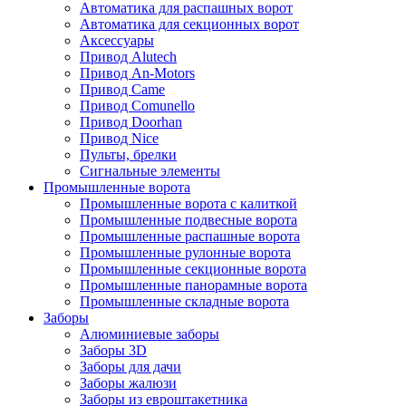
Автоматика для распашных ворот
Автоматика для секционных ворот
Аксессуары
Привод Alutech
Привод An-Motors
Привод Came
Привод Comunello
Привод Doorhan
Привод Nice
Пульты, брелки
Сигнальные элементы
Промышленные ворота
Промышленные ворота с калиткой
Промышленные подвесные ворота
Промышленные распашные ворота
Промышленные рулонные ворота
Промышленные секционные ворота
Промышленные панорамные ворота
Промышленные складные ворота
Заборы
Алюминиевые заборы
Заборы 3D
Заборы для дачи
Заборы жалюзи
Заборы из евроштакетника