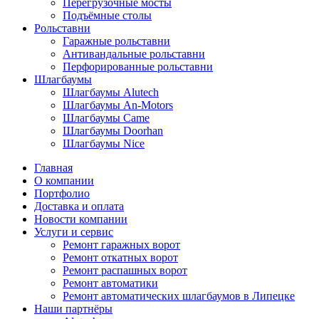
Перегрузочные мосты
Подъёмные столы
Рольставни
Гаражные рольставни
Антивандальные рольставни
Перфорированные рольставни
Шлагбаумы
Шлагбаумы Alutech
Шлагбаумы An-Motors
Шлагбаумы Came
Шлагбаумы Doorhan
Шлагбаумы Nice
Главная
О компании
Портфолио
Доставка и оплата
Новости компании
Услуги и сервис
Ремонт гаражных ворот
Ремонт откатных ворот
Ремонт распашных ворот
Ремонт автоматики
Ремонт автоматических шлагбаумов в Липецке
Наши партнёры