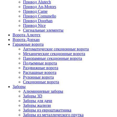
Привод Alutech
Привод An-Motors
Привод Came
Привод Comunello
Привод Doorhan
Привод Nice
Сигнальные элементы
Ворота Алютех
Ворота Дорхан
Гаражные ворота
Автоматические секционные ворота
Механические секционные ворота
Панорамные секционные ворота
Подъемные ворота
Раздвижные ворота
Распашные ворота
Рулонные ворота
Секционные ворота
Заборы
Алюминиевые заборы
Заборы 3D
Заборы для дачи
Заборы жалюзи
Заборы из евроштакетника
Заборы из металлического прутка