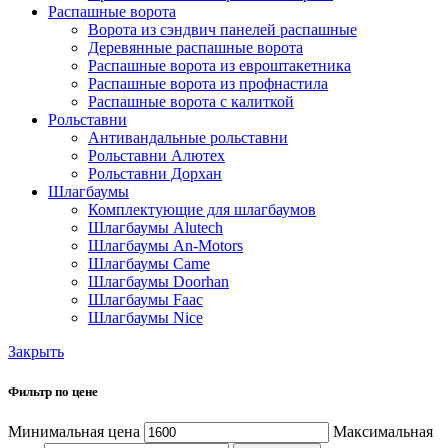
Распашные ворота
Ворота из сэндвич панелей распашные
Деревянные распашные ворота
Распашные ворота из евроштакетника
Распашные ворота из профнастила
Распашные ворота с калиткой
Рольставни
Антивандальные рольставни
Рольставни Алютех
Рольставни Дорхан
Шлагбаумы
Комплектующие для шлагбаумов
Шлагбаумы Alutech
Шлагбаумы An-Motors
Шлагбаумы Came
Шлагбаумы Doorhan
Шлагбаумы Faac
Шлагбаумы Nice
Закрыть
Фильтр по цене
Минимальная цена
Максимальная