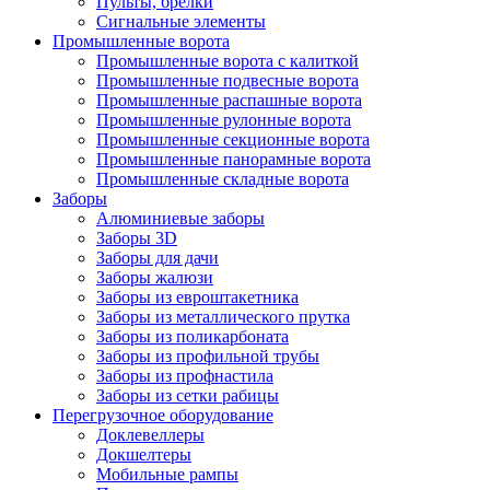
Пульты, брелки
Сигнальные элементы
Промышленные ворота
Промышленные ворота с калиткой
Промышленные подвесные ворота
Промышленные распашные ворота
Промышленные рулонные ворота
Промышленные секционные ворота
Промышленные панорамные ворота
Промышленные складные ворота
Заборы
Алюминиевые заборы
Заборы 3D
Заборы для дачи
Заборы жалюзи
Заборы из евроштакетника
Заборы из металлического прутка
Заборы из поликарбоната
Заборы из профильной трубы
Заборы из профнастила
Заборы из сетки рабицы
Перегрузочное оборудование
Доклевеллеры
Докшелтеры
Мобильные рампы