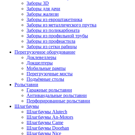
Заборы 3D
Заборы для дачи
Заборы жалюзи
Заборы из евроштакетника
Заборы из металлического прутка
Заборы из поликарбоната
Заборы из профильной трубы
Заборы из профнастила
Заборы из сетки рабицы
Перегрузочное оборудование
Доклевеллеры
Докшелтеры
Мобильные рампы
Перегрузочные мосты
Подъёмные столы
Рольставни
Гаражные рольставни
Антивандальные рольставни
Перфорированные рольставни
Шлагбаумы
Шлагбаумы Alutech
Шлагбаумы An-Motors
Шлагбаумы Came
Шлагбаумы Doorhan
Шлагбаумы Nice