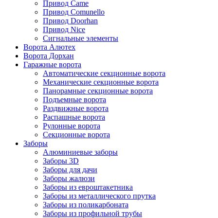
Привод Came
Привод Comunello
Привод Doorhan
Привод Nice
Сигнальные элементы
Ворота Алютех
Ворота Дорхан
Гаражные ворота
Автоматические секционные ворота
Механические секционные ворота
Панорамные секционные ворота
Подъемные ворота
Раздвижные ворота
Распашные ворота
Рулонные ворота
Секционные ворота
Заборы
Алюминиевые заборы
Заборы 3D
Заборы для дачи
Заборы жалюзи
Заборы из евроштакетника
Заборы из металлического прутка
Заборы из поликарбоната
Заборы из профильной трубы