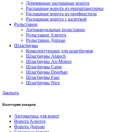
Деревянные распашные ворота
Распашные ворота из евроштакетника
Распашные ворота из профнастила
Распашные ворота с калиткой
Рольставни
Антивандальные рольставни
Рольставни Алютех
Рольставни Дорхан
Шлагбаумы
Комплектующие для шлагбаумов
Шлагбаумы Alutech
Шлагбаумы An-Motors
Шлагбаумы Came
Шлагбаумы Doorhan
Шлагбаумы Faac
Шлагбаумы Nice
Закрыть
Категории товаров
Автоматика для ворот
Ворота Алютех
Ворота Дорхан
Гаражные ворота