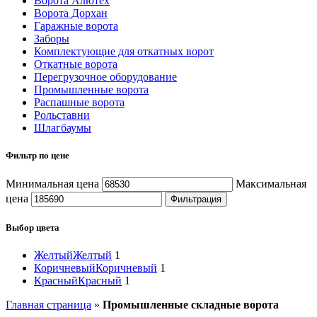
Ворота Алютех
Ворота Дорхан
Гаражные ворота
Заборы
Комплектующие для откатных ворот
Откатные ворота
Перегрузочное оборудование
Промышленные ворота
Распашные ворота
Рольставни
Шлагбаумы
Фильтр по цене
Минимальная цена
Максимальная
цена
Фильтрация
Выбор цвета
Желтый
Желтый
1
Коричневый
Коричневый
1
Красный
Красный
1
Главная страница
»
Промышленные складные ворота