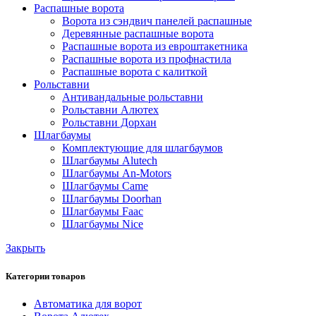
Распашные ворота
Ворота из сэндвич панелей распашные
Деревянные распашные ворота
Распашные ворота из евроштакетника
Распашные ворота из профнастила
Распашные ворота с калиткой
Рольставни
Антивандальные рольставни
Рольставни Алютех
Рольставни Дорхан
Шлагбаумы
Комплектующие для шлагбаумов
Шлагбаумы Alutech
Шлагбаумы An-Motors
Шлагбаумы Came
Шлагбаумы Doorhan
Шлагбаумы Faac
Шлагбаумы Nice
Закрыть
Категории товаров
Автоматика для ворот