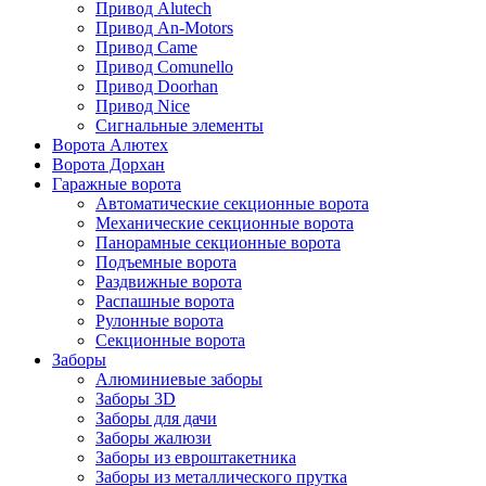
Привод Alutech
Привод An-Motors
Привод Came
Привод Comunello
Привод Doorhan
Привод Nice
Сигнальные элементы
Ворота Алютех
Ворота Дорхан
Гаражные ворота
Автоматические секционные ворота
Механические секционные ворота
Панорамные секционные ворота
Подъемные ворота
Раздвижные ворота
Распашные ворота
Рулонные ворота
Секционные ворота
Заборы
Алюминиевые заборы
Заборы 3D
Заборы для дачи
Заборы жалюзи
Заборы из евроштакетника
Заборы из металлического прутка