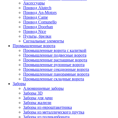
Аксессуары
Привод Alutech
Привод An-Motors
Привод Came
Привод Comunello
Привод Doorhan
Привод Nice
Пульты, брелки
Сигнальные элементы
Промышленные ворота
Промышленные ворота с калиткой
Промышленные подвесные ворота
Промышленные распашные ворота
Промышленные рулонные ворота
Промышленные секционные ворота
Промышленные панорамные ворота
Промышленные складные ворота
Заборы
Алюминиевые заборы
Заборы 3D
Заборы для дачи
Заборы жалюзи
Заборы из евроштакетника
Заборы из металлического прутка
Заборы из поликарбоната