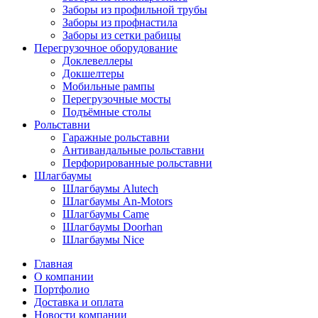
Заборы из профильной трубы
Заборы из профнастила
Заборы из сетки рабицы
Перегрузочное оборудование
Доклевеллеры
Докшелтеры
Мобильные рампы
Перегрузочные мосты
Подъёмные столы
Рольставни
Гаражные рольставни
Антивандальные рольставни
Перфорированные рольставни
Шлагбаумы
Шлагбаумы Alutech
Шлагбаумы An-Motors
Шлагбаумы Came
Шлагбаумы Doorhan
Шлагбаумы Nice
Главная
О компании
Портфолио
Доставка и оплата
Новости компании