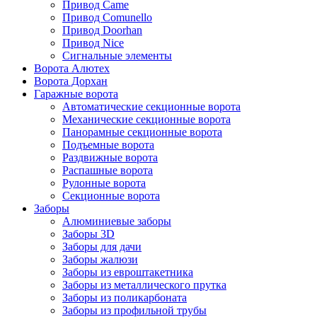
Привод Came
Привод Comunello
Привод Doorhan
Привод Nice
Сигнальные элементы
Ворота Алютех
Ворота Дорхан
Гаражные ворота
Автоматические секционные ворота
Механические секционные ворота
Панорамные секционные ворота
Подъемные ворота
Раздвижные ворота
Распашные ворота
Рулонные ворота
Секционные ворота
Заборы
Алюминиевые заборы
Заборы 3D
Заборы для дачи
Заборы жалюзи
Заборы из евроштакетника
Заборы из металлического прутка
Заборы из поликарбоната
Заборы из профильной трубы