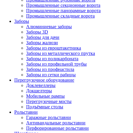
Промышленные секционные ворота
Промышленные панорамные ворота
Промышленные складные ворота
Заборы
Алюминиевые заборы
Заборы 3D
Заборы для дачи
Заборы жалюзи
Заборы из евроштакетника
Заборы из металлического прутка
Заборы из поликарбоната
Заборы из профильной трубы
Заборы из профнастила
Заборы из сетки рабицы
Перегрузочное оборудование
Доклевеллеры
Докшелтеры
Мобильные рампы
Перегрузочные мосты
Подъёмные столы
Рольставни
Гаражные рольставни
Антивандальные рольставни
Перфорированные рольставни