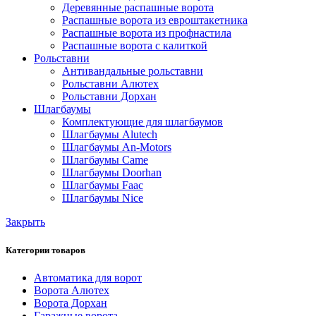
Деревянные распашные ворота
Распашные ворота из евроштакетника
Распашные ворота из профнастила
Распашные ворота с калиткой
Рольставни
Антивандальные рольставни
Рольставни Алютех
Рольставни Дорхан
Шлагбаумы
Комплектующие для шлагбаумов
Шлагбаумы Alutech
Шлагбаумы An-Motors
Шлагбаумы Came
Шлагбаумы Doorhan
Шлагбаумы Faac
Шлагбаумы Nice
Закрыть
Категории товаров
Автоматика для ворот
Ворота Алютех
Ворота Дорхан
Гаражные ворота