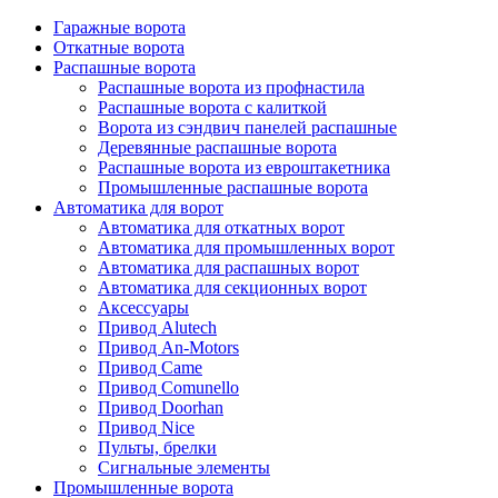
Гаражные ворота
Откатные ворота
Распашные ворота
Распашные ворота из профнастила
Распашные ворота с калиткой
Ворота из сэндвич панелей распашные
Деревянные распашные ворота
Распашные ворота из евроштакетника
Промышленные распашные ворота
Автоматика для ворот
Автоматика для откатных ворот
Автоматика для промышленных ворот
Автоматика для распашных ворот
Автоматика для секционных ворот
Аксессуары
Привод Alutech
Привод An-Motors
Привод Came
Привод Comunello
Привод Doorhan
Привод Nice
Пульты, брелки
Сигнальные элементы
Промышленные ворота