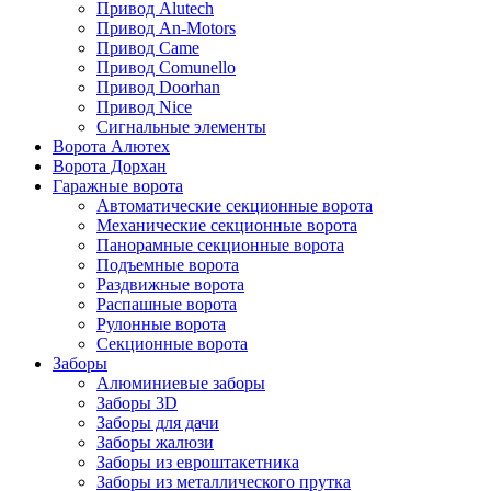
Привод Alutech
Привод An-Motors
Привод Came
Привод Comunello
Привод Doorhan
Привод Nice
Сигнальные элементы
Ворота Алютех
Ворота Дорхан
Гаражные ворота
Автоматические секционные ворота
Механические секционные ворота
Панорамные секционные ворота
Подъемные ворота
Раздвижные ворота
Распашные ворота
Рулонные ворота
Секционные ворота
Заборы
Алюминиевые заборы
Заборы 3D
Заборы для дачи
Заборы жалюзи
Заборы из евроштакетника
Заборы из металлического прутка