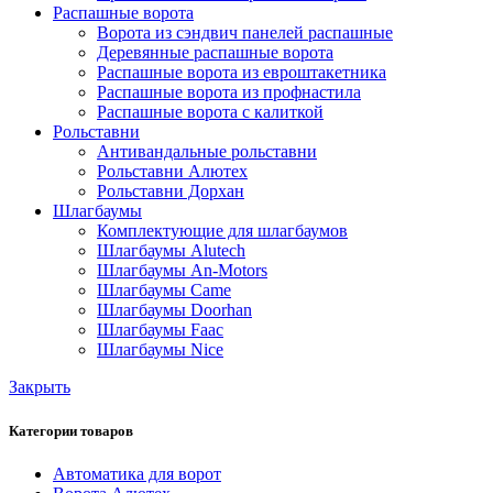
Распашные ворота
Ворота из сэндвич панелей распашные
Деревянные распашные ворота
Распашные ворота из евроштакетника
Распашные ворота из профнастила
Распашные ворота с калиткой
Рольставни
Антивандальные рольставни
Рольставни Алютех
Рольставни Дорхан
Шлагбаумы
Комплектующие для шлагбаумов
Шлагбаумы Alutech
Шлагбаумы An-Motors
Шлагбаумы Came
Шлагбаумы Doorhan
Шлагбаумы Faac
Шлагбаумы Nice
Закрыть
Категории товаров
Автоматика для ворот