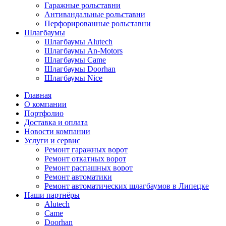
Гаражные рольставни
Антивандальные рольставни
Перфорированные рольставни
Шлагбаумы
Шлагбаумы Alutech
Шлагбаумы An-Motors
Шлагбаумы Came
Шлагбаумы Doorhan
Шлагбаумы Nice
Главная
О компании
Портфолио
Доставка и оплата
Новости компании
Услуги и сервис
Ремонт гаражных ворот
Ремонт откатных ворот
Ремонт распашных ворот
Ремонт автоматики
Ремонт автоматических шлагбаумов в Липецке
Наши партнёры
Alutech
Came
Doorhan