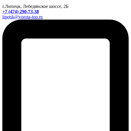
г.Липецк, Лебедянское шоссе, 2Б
+7 (474) 290-73-38
lipetsk@vorota-top.ru