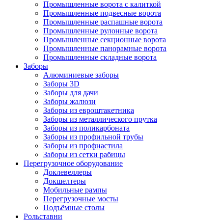
Промышленные ворота с калиткой
Промышленные подвесные ворота
Промышленные распашные ворота
Промышленные рулонные ворота
Промышленные секционные ворота
Промышленные панорамные ворота
Промышленные складные ворота
Заборы
Алюминиевые заборы
Заборы 3D
Заборы для дачи
Заборы жалюзи
Заборы из евроштакетника
Заборы из металлического прутка
Заборы из поликарбоната
Заборы из профильной трубы
Заборы из профнастила
Заборы из сетки рабицы
Перегрузочное оборудование
Доклевеллеры
Докшелтеры
Мобильные рампы
Перегрузочные мосты
Подъёмные столы
Рольставни