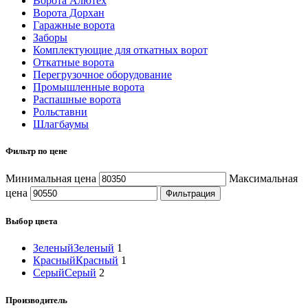
Ворота Алютех
Ворота Дорхан
Гаражные ворота
Заборы
Комплектующие для откатных ворот
Откатные ворота
Перегрузочное оборудование
Промышленные ворота
Распашные ворота
Рольставни
Шлагбаумы
Фильтр по цене
Минимальная цена
Максимальная
цена
Фильтрация
Выбор цвета
Зеленый
Зеленый
1
Красный
Красный
1
Серый
Серый
2
Производитель