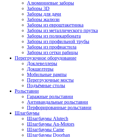
Алюминиевые заборы
Заборы 3D
Заборы для дачи
Заборы жалюзи
Заборы из евроштакетника
Заборы из металлического прутка
Заборы из поликарбоната
Заборы из профильной трубы
Заборы из профнастила
Заборы из сетки рабицы
Перегрузочное оборудование
Доклевеллеры
Докшелтеры
Мобильные рампы
Перегрузочные мосты
Подъёмные столы
Рольставни
Гаражные рольставни
Антивандальные рольставни
Перфорированные рольставни
Шлагбаумы
Шлагбаумы Alutech
Шлагбаумы An-Motors
Шлагбаумы Came
Шлагбаумы Doorhan