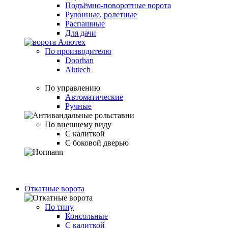
Подъёмно-поворотные ворота
Рулонные, ролетные
Распашные
Для дачи
По производителю
Doorhan
Alutech
По управлению
Автоматические
Ручные
По внешнему виду
С калиткой
С боковой дверью
Откатные ворота
По типу
Консольные
С калиткой