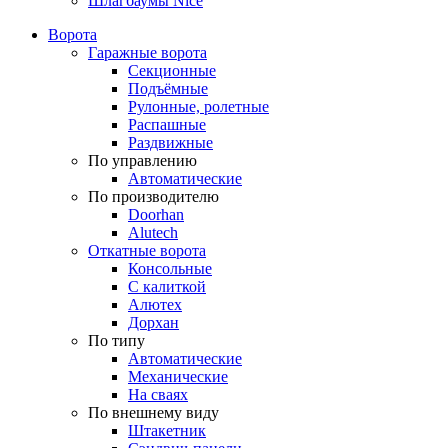
Шлагбаумы Nice
Ворота
Гаражные ворота
Секционные
Подъёмные
Рулонные, ролетные
Распашные
Раздвижные
По управлению
Автоматические
По производителю
Doorhan
Alutech
Откатные ворота
Консольные
С калиткой
Алютех
Дорхан
По типу
Автоматические
Механические
На сваях
По внешнему виду
Штакетник