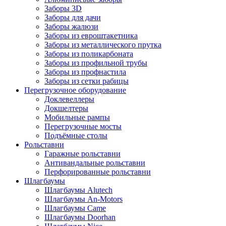
Заборы 3D
Заборы для дачи
Заборы жалюзи
Заборы из евроштакетника
Заборы из металлического прутка
Заборы из поликарбоната
Заборы из профильной трубы
Заборы из профнастила
Заборы из сетки рабицы
Перегрузочное оборудование
Доклевеллеры
Докшелтеры
Мобильные рампы
Перегрузочные мосты
Подъёмные столы
Рольставни
Гаражные рольставни
Антивандальные рольставни
Перфорированные рольставни
Шлагбаумы
Шлагбаумы Alutech
Шлагбаумы An-Motors
Шлагбаумы Came
Шлагбаумы Doorhan