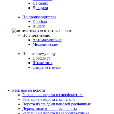
На сваях
Для дачи
По производителю
Doorhan
Alutech
По управлению
Автоматические
Механические
По внешнему виду
Профлист
Штакетник
Сэндвич-панели
Распашные ворота
Распашные ворота из профнастила
Распашные ворота с калиткой
Ворота из сэндвич панелей распашные
Деревянные распашные ворота
Распашные ворота из евроштакетника