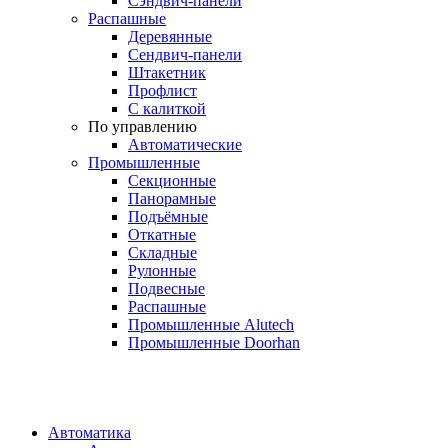
Сэндвич-панели
Распашные
Деревянные
Сендвич-панели
Штакетник
Профлист
С калиткой
По управлению
Автоматические
Промышленные
Секционные
Панорамные
Подъёмные
Откатные
Складные
Рулонные
Подвесные
Распашные
Промышленные Alutech
Промышленные Doorhan
Автоматика