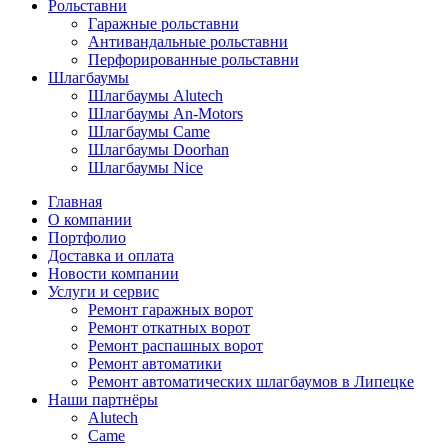
Рольставни
Гаражные рольставни
Антивандальные рольставни
Перфорированные рольставни
Шлагбаумы
Шлагбаумы Alutech
Шлагбаумы An-Motors
Шлагбаумы Came
Шлагбаумы Doorhan
Шлагбаумы Nice
Главная
О компании
Портфолио
Доставка и оплата
Новости компании
Услуги и сервис
Ремонт гаражных ворот
Ремонт откатных ворот
Ремонт распашных ворот
Ремонт автоматики
Ремонт автоматических шлагбаумов в Липецке
Наши партнёры
Alutech
Came