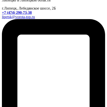
Липецке и Липецкой области
г.Липецк, Лебедянское шоссе, 2Б
+7 (474) 290-73-38
lipetsk@vorota-top.ru