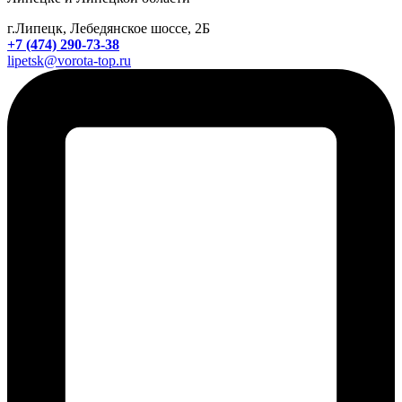
г.Липецк, Лебедянское шоссе, 2Б
+7 (474) 290-73-38
lipetsk@vorota-top.ru