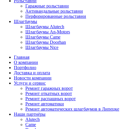
Рольставни
Гаражные рольставни
Антивандальные рольставни
Перфорированные рольставни
Шлагбаумы
Шлагбаумы Alutech
Шлагбаумы An-Motors
Шлагбаумы Came
Шлагбаумы Doorhan
Шлагбаумы Nice
Главная
О компании
Портфолио
Доставка и оплата
Новости компании
Услуги и сервис
Ремонт гаражных ворот
Ремонт откатных ворот
Ремонт распашных ворот
Ремонт автоматики
Ремонт автоматических шлагбаумов в Липецке
Наши партнёры
Alutech
Came