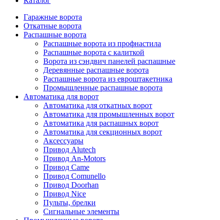
Каталог
Гаражные ворота
Откатные ворота
Распашные ворота
Распашные ворота из профнастила
Распашные ворота с калиткой
Ворота из сэндвич панелей распашные
Деревянные распашные ворота
Распашные ворота из евроштакетника
Промышленные распашные ворота
Автоматика для ворот
Автоматика для откатных ворот
Автоматика для промышленных ворот
Автоматика для распашных ворот
Автоматика для секционных ворот
Аксессуары
Привод Alutech
Привод An-Motors
Привод Came
Привод Comunello
Привод Doorhan
Привод Nice
Пульты, брелки
Сигнальные элементы