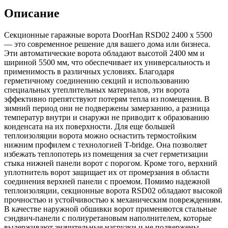
Описание
Секционные гаражные ворота DoorHan RSD02 2400 х 5500
— это современное решение для вашего дома или бизнеса.
Эти автоматические ворота обладают высотой 2400 мм и
шириной 5500 мм, что обеспечивает их универсальность и
применимость в различных условиях. Благодаря
герметичному соединению секций и использованию
специальных утеплительных материалов, эти ворота
эффективно препятствуют потерям тепла из помещения. В
зимний период они не подвержены замерзанию, а разница
температур внутри и снаружи не приводит к образованию
конденсата на их поверхности. Для еще большей
теплоизоляции ворота можно оснастить термостойким
нижним профилем с технологией Т-bridge. Она позволяет
избежать теплопотерь из помещения за счет герметизации
стыка нижней панели ворот с порогом. Кроме того, верхний
уплотнитель ворот защищает их от промерзания в области
соединения верхней панели с проемом. Помимо надежной
теплоизоляции, секционные ворота RSD02 обладают высокой
прочностью и устойчивостью к механическим повреждениям.
В качестве наружной обшивки ворот применяются стальные
сэндвич-панели с полиуретановым наполнителем, которые
выдерживают значительные нагрузки и не подвержены