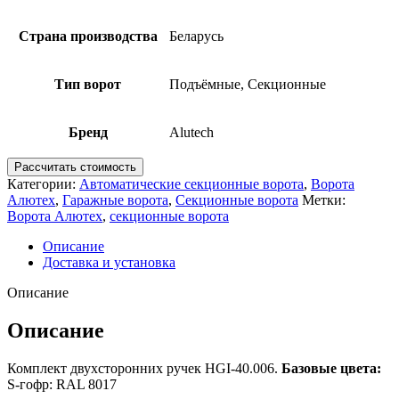
Страна производства
Беларусь
Тип ворот
Подъёмные, Секционные
Бренд
Alutech
Рассчитать стоимость
Категории:
Автоматические секционные ворота
,
Ворота
Алютех
,
Гаражные ворота
,
Секционные ворота
Метки:
Ворота Алютех
,
секционные ворота
Описание
Доставка и установка
Описание
Описание
Комплект двухсторонних ручек HGI-40.006.
Базовые цвета:
S-гофр: RAL 8017