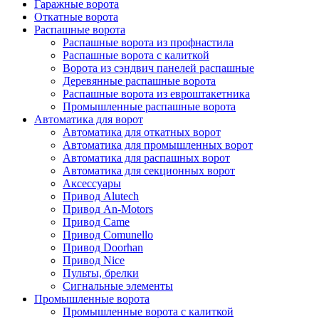
Гаражные ворота
Откатные ворота
Распашные ворота
Распашные ворота из профнастила
Распашные ворота с калиткой
Ворота из сэндвич панелей распашные
Деревянные распашные ворота
Распашные ворота из евроштакетника
Промышленные распашные ворота
Автоматика для ворот
Автоматика для откатных ворот
Автоматика для промышленных ворот
Автоматика для распашных ворот
Автоматика для секционных ворот
Аксессуары
Привод Alutech
Привод An-Motors
Привод Came
Привод Comunello
Привод Doorhan
Привод Nice
Пульты, брелки
Сигнальные элементы
Промышленные ворота
Промышленные ворота с калиткой