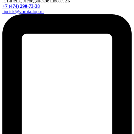
г.Липецк, Лебедянское шоссе, 2Б
+7 (474) 290-73-38
lipetsk@vorota-top.ru