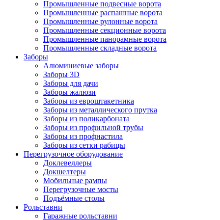
Промышленные подвесные ворота
Промышленные распашные ворота
Промышленные рулонные ворота
Промышленные секционные ворота
Промышленные панорамные ворота
Промышленные складные ворота
Заборы
Алюминиевые заборы
Заборы 3D
Заборы для дачи
Заборы жалюзи
Заборы из евроштакетника
Заборы из металлического прутка
Заборы из поликарбоната
Заборы из профильной трубы
Заборы из профнастила
Заборы из сетки рабицы
Перегрузочное оборудование
Доклевеллеры
Докшелтеры
Мобильные рампы
Перегрузочные мосты
Подъёмные столы
Рольставни
Гаражные рольставни