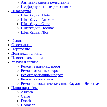
Антивандальные рольставни
Перфорированные рольставни
Шлагбаумы
Шлагбаумы Alutech
Шлагбаумы An-Motors
Шлагбаумы Came
Шлагбаумы Doorhan
Шлагбаумы Nice
Главная
О компании
Портфолио
Доставка и оплата
Новости компании
Услуги и сервис
Ремонт гаражных ворот
Ремонт откатных ворот
Ремонт распашных ворот
Ремонт автоматики
Ремонт автоматических шлагбаумов в Липецке
Наши партнёры
Alutech
Came
Doorhan
Hormann