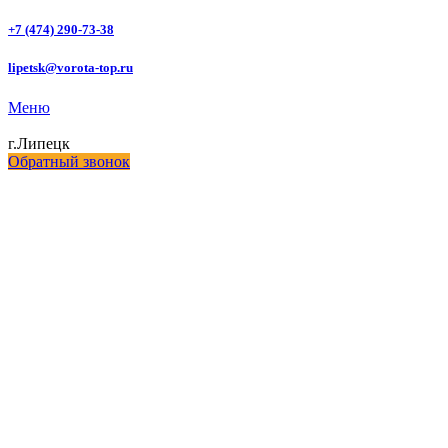
+7 (474) 290-73-38
lipetsk@vorota-top.ru
Меню
г.Липецк
Обратный звонок