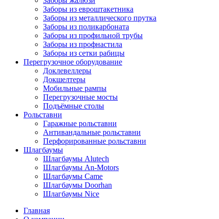
Заборы жалюзи
Заборы из евроштакетника
Заборы из металлического прутка
Заборы из поликарбоната
Заборы из профильной трубы
Заборы из профнастила
Заборы из сетки рабицы
Перегрузочное оборудование
Доклевеллеры
Докшелтеры
Мобильные рампы
Перегрузочные мосты
Подъёмные столы
Рольставни
Гаражные рольставни
Антивандальные рольставни
Перфорированные рольставни
Шлагбаумы
Шлагбаумы Alutech
Шлагбаумы An-Motors
Шлагбаумы Came
Шлагбаумы Doorhan
Шлагбаумы Nice
Главная