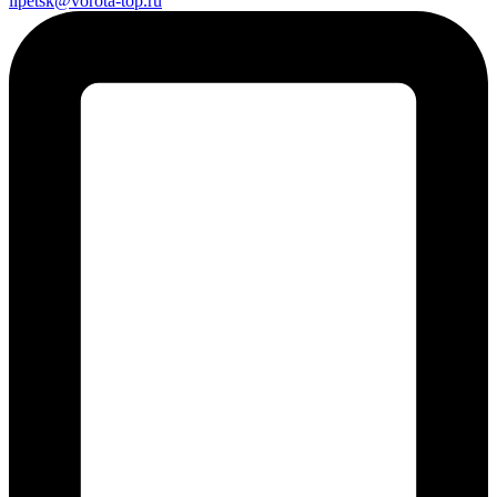
lipetsk@vorota-top.ru