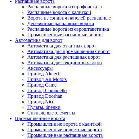
Распашные ворота
Распашные ворота из профнастила
Распашные ворота с калиткой
Ворота из сэндвич панелей распашные
Деревянные распашные ворота
Распашные ворота из евроштакетника
Промышленные распашные ворота
Автоматика для ворот
Автоматика для откатных ворот
Автоматика для промышленных ворот
Автоматика для распашных ворот
Автоматика для секционных ворот
Аксессуары
Привод Alutech
Привод An-Motors
Привод Came
Привод Comunello
Привод Doorhan
Привод Nice
Пульты, брелки
Сигнальные элементы
Промышленные ворота
Промышленные ворота с калиткой
Промышленные подвесные ворота
Промышленные распашные ворота