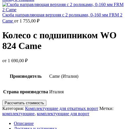
Скоба направляющая верхняя с 2 роликами, 0-160 мм FRM 2
Came
от
1 755,00
₽
Колесо с подшипником WO
824 Came
от
1 690,00
₽
Производитель
Came (Италия)
Страна производства
Италия
Рассчитать стоимость
Категория:
Комплектующие для откатных ворот
Метки:
комплектующие
,
комплектующие для ворот
Описание
Доставка и установка