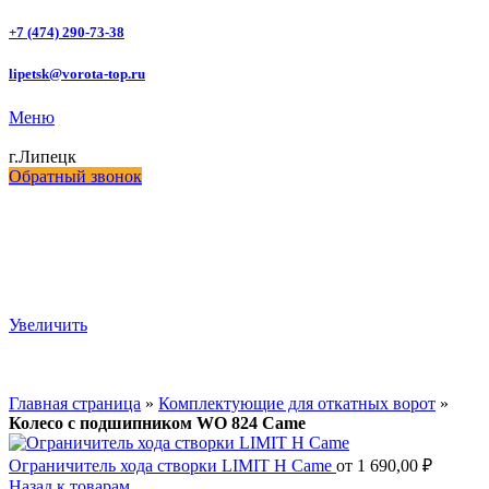
+7 (474) 290-73-38
lipetsk@vorota-top.ru
Меню
г.Липецк
Обратный звонок
Увеличить
Главная страница
»
Комплектующие для откатных ворот
»
Колесо с подшипником WO 824 Came
Ограничитель хода створки LIMIT H Came
от
1 690,00
₽
Назад к товарам