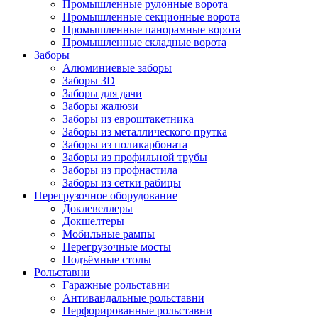
Промышленные рулонные ворота
Промышленные секционные ворота
Промышленные панорамные ворота
Промышленные складные ворота
Заборы
Алюминиевые заборы
Заборы 3D
Заборы для дачи
Заборы жалюзи
Заборы из евроштакетника
Заборы из металлического прутка
Заборы из поликарбоната
Заборы из профильной трубы
Заборы из профнастила
Заборы из сетки рабицы
Перегрузочное оборудование
Доклевеллеры
Докшелтеры
Мобильные рампы
Перегрузочные мосты
Подъёмные столы
Рольставни
Гаражные рольставни
Антивандальные рольставни
Перфорированные рольставни