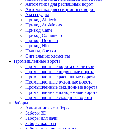
Автоматика для распашных ворот
Автоматика для секционных ворот
Аксессуары
Привод Alutech
Привод An-Motors
Привод Came
Привод Comunello
Привод Doorhan
Привод Nice
Пульты, брелки
Сигнальные элементы
Промышленные ворота
Промышленные ворота с калиткой
Промышленные подвесные ворота
Промышленные распашные ворота
Промышленные рулонные ворота
Промышленные секционные ворота
Промышленные панорамные ворота
Промышленные складные ворота
Заборы
Алюминиевые заборы
Заборы 3D
Заборы для дачи
Заборы жалюзи
Заборы из евроштакетника