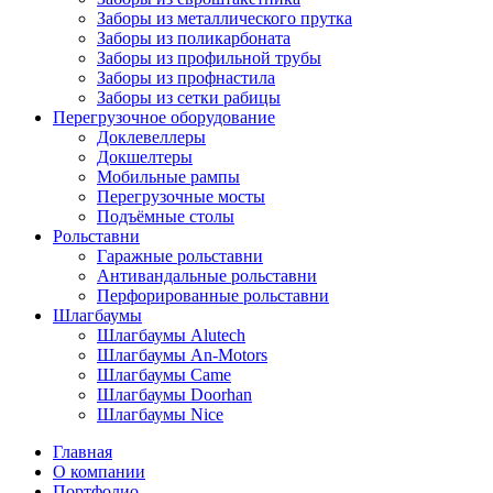
Заборы из металлического прутка
Заборы из поликарбоната
Заборы из профильной трубы
Заборы из профнастила
Заборы из сетки рабицы
Перегрузочное оборудование
Доклевеллеры
Докшелтеры
Мобильные рампы
Перегрузочные мосты
Подъёмные столы
Рольставни
Гаражные рольставни
Антивандальные рольставни
Перфорированные рольставни
Шлагбаумы
Шлагбаумы Alutech
Шлагбаумы An-Motors
Шлагбаумы Came
Шлагбаумы Doorhan
Шлагбаумы Nice
Главная
О компании
Портфолио