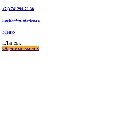
+7 (474) 290-73-38
lipetsk@vorota-top.ru
Меню
г.Липецк
Обратный звонок