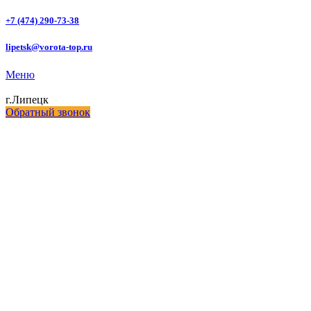
+7 (474) 290-73-38
lipetsk@vorota-top.ru
Меню
г.Липецк
Обратный звонок