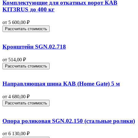
Комплектующие для откатных ворот КАВ
KIT3RUS до 400 кг
от
5 600,00
₽
Рассчитать стоимость
Кронштейн SGN.02.718
от
514,00
₽
Рассчитать стоимость
Направляющая шина КАВ (Home Gate) 5 м
от
4 680,00
₽
Рассчитать стоимость
Опора роликовая SGN.02.150 (стальные ролики)
от
6 130,00
₽