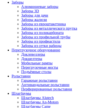
Заборы
Алюминиевые заборы
Заборы 3D
Заборы для дачи
Заборы жалюзи
Заборы из евроштакетника
Заборы из металлического прутка
Заборы из поликарбоната
Заборы из профильной трубы
Заборы из профнастила
Заборы из сетки рабицы
Перегрузочное оборудование
Доклевеллеры
Докшелтеры
Мобильные рампы
Перегрузочные мосты
Подъёмные столы
Рольставни
Гаражные рольставни
Антивандальные рольставни
Перфорированные рольставни
Шлагбаумы
Шлагбаумы Alutech
Шлагбаумы An-Motors
Шлагбаумы Came