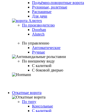
Подъёмно-поворотные ворота
Рулонные, ролетные
Распашные
Для дачи
По производителю
Doorhan
Alutech
По управлению
Автоматические
Ручные
По внешнему виду
С калиткой
С боковой дверью
Откатные ворота
По типу
Консольные
С калиткой