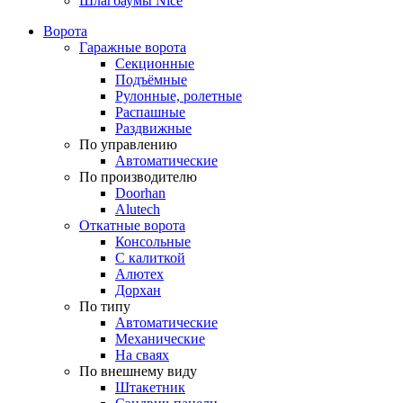
Шлагбаумы Nice
Ворота
Гаражные ворота
Секционные
Подъёмные
Рулонные, ролетные
Распашные
Раздвижные
По управлению
Автоматические
По производителю
Doorhan
Alutech
Откатные ворота
Консольные
С калиткой
Алютех
Дорхан
По типу
Автоматические
Механические
На сваях
По внешнему виду
Штакетник