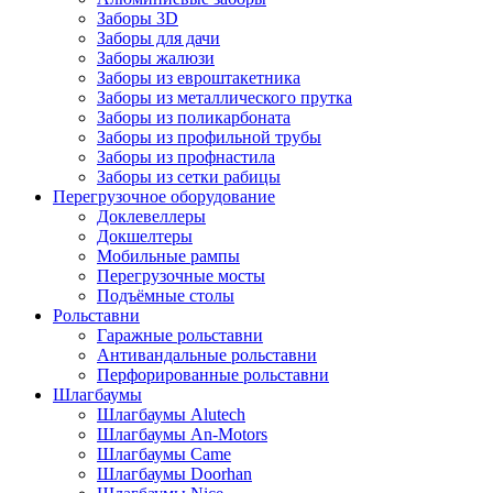
Заборы 3D
Заборы для дачи
Заборы жалюзи
Заборы из евроштакетника
Заборы из металлического прутка
Заборы из поликарбоната
Заборы из профильной трубы
Заборы из профнастила
Заборы из сетки рабицы
Перегрузочное оборудование
Доклевеллеры
Докшелтеры
Мобильные рампы
Перегрузочные мосты
Подъёмные столы
Рольставни
Гаражные рольставни
Антивандальные рольставни
Перфорированные рольставни
Шлагбаумы
Шлагбаумы Alutech
Шлагбаумы An-Motors
Шлагбаумы Came
Шлагбаумы Doorhan