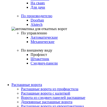
На сваях
Для дачи
По производителю
Doorhan
Alutech
По управлению
Автоматические
Механические
По внешнему виду
Профлист
Штакетник
Сэндвич-панели
Распашные ворота
Распашные ворота из профнастила
Распашные ворота с калиткой
Ворота из сэндвич панелей распашные
Деревянные распашные ворота
Распашные ворота из евроштакетника