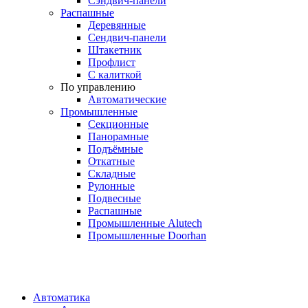
Сэндвич-панели
Распашные
Деревянные
Сендвич-панели
Штакетник
Профлист
С калиткой
По управлению
Автоматические
Промышленные
Секционные
Панорамные
Подъёмные
Откатные
Складные
Рулонные
Подвесные
Распашные
Промышленные Alutech
Промышленные Doorhan
Автоматика