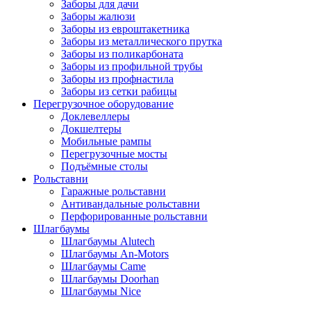
Заборы для дачи
Заборы жалюзи
Заборы из евроштакетника
Заборы из металлического прутка
Заборы из поликарбоната
Заборы из профильной трубы
Заборы из профнастила
Заборы из сетки рабицы
Перегрузочное оборудование
Доклевеллеры
Докшелтеры
Мобильные рампы
Перегрузочные мосты
Подъёмные столы
Рольставни
Гаражные рольставни
Антивандальные рольставни
Перфорированные рольставни
Шлагбаумы
Шлагбаумы Alutech
Шлагбаумы An-Motors
Шлагбаумы Came
Шлагбаумы Doorhan
Шлагбаумы Nice