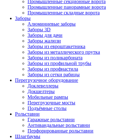
Промышленные секционные ворота
Промышленные панорамные ворота
Промышленные складные ворота
Заборы
Алюминиевые заборы
Заборы 3D
Заборы для дачи
Заборы жалюзи
Заборы из евроштакетника
Заборы из металлического прутка
Заборы из поликарбоната
Заборы из профильной трубы
Заборы из профнастила
Заборы из сетки рабицы
Перегрузочное оборудование
Доклевеллеры
Докшелтеры
Мобильные рампы
Перегрузочные мосты
Подъёмные столы
Рольставни
Гаражные рольставни
Антивандальные рольставни
Перфорированные рольставни
Шлагбаумы