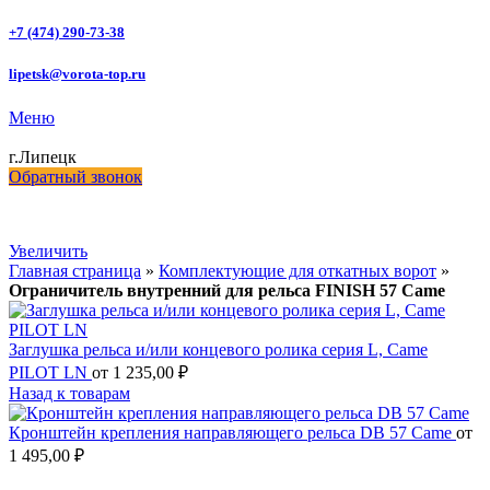
+7 (474) 290-73-38
lipetsk@vorota-top.ru
Меню
г.Липецк
Обратный звонок
Увеличить
Главная страница
»
Комплектующие для откатных ворот
»
Ограничитель внутренний для рельса FINISH 57 Came
Заглушка рельса и/или концевого ролика серия L, Came
PILOT LN
от
1 235,00
₽
Назад к товарам
Кронштейн крепления направляющего рельса DB 57 Came
от
1 495,00
₽