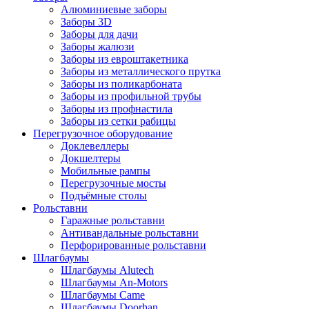
Алюминиевые заборы
Заборы 3D
Заборы для дачи
Заборы жалюзи
Заборы из евроштакетника
Заборы из металлического прутка
Заборы из поликарбоната
Заборы из профильной трубы
Заборы из профнастила
Заборы из сетки рабицы
Перегрузочное оборудование
Доклевеллеры
Докшелтеры
Мобильные рампы
Перегрузочные мосты
Подъёмные столы
Рольставни
Гаражные рольставни
Антивандальные рольставни
Перфорированные рольставни
Шлагбаумы
Шлагбаумы Alutech
Шлагбаумы An-Motors
Шлагбаумы Came
Шлагбаумы Doorhan