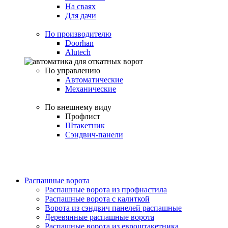
На сваях
Для дачи
По производителю
Doorhan
Alutech
По управлению
Автоматические
Механические
По внешнему виду
Профлист
Штакетник
Сэндвич-панели
Распашные ворота
Распашные ворота из профнастила
Распашные ворота с калиткой
Ворота из сэндвич панелей распашные
Деревянные распашные ворота
Распашные ворота из евроштакетника