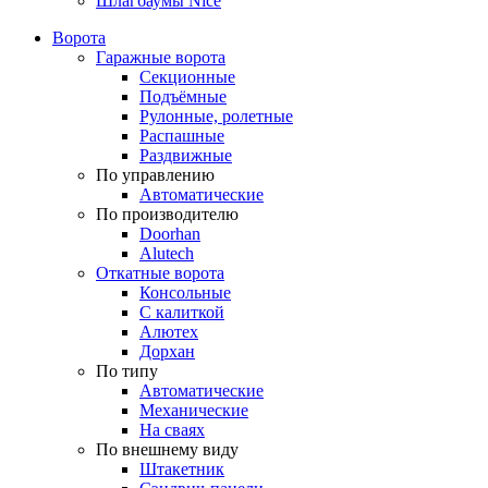
Шлагбаумы Nice
Ворота
Гаражные ворота
Секционные
Подъёмные
Рулонные, ролетные
Распашные
Раздвижные
По управлению
Автоматические
По производителю
Doorhan
Alutech
Откатные ворота
Консольные
С калиткой
Алютех
Дорхан
По типу
Автоматические
Механические
На сваях
По внешнему виду
Штакетник