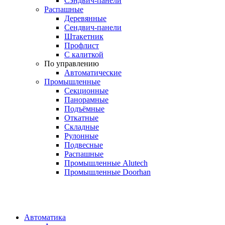
Сэндвич-панели
Распашные
Деревянные
Сендвич-панели
Штакетник
Профлист
С калиткой
По управлению
Автоматические
Промышленные
Секционные
Панорамные
Подъёмные
Откатные
Складные
Рулонные
Подвесные
Распашные
Промышленные Alutech
Промышленные Doorhan
Автоматика