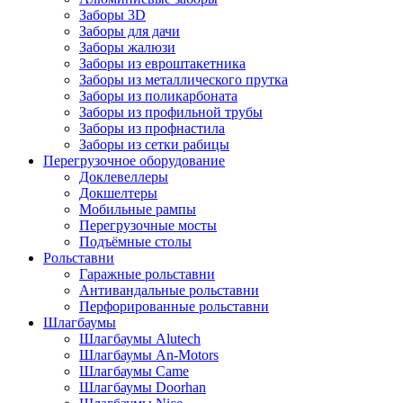
Заборы 3D
Заборы для дачи
Заборы жалюзи
Заборы из евроштакетника
Заборы из металлического прутка
Заборы из поликарбоната
Заборы из профильной трубы
Заборы из профнастила
Заборы из сетки рабицы
Перегрузочное оборудование
Доклевеллеры
Докшелтеры
Мобильные рампы
Перегрузочные мосты
Подъёмные столы
Рольставни
Гаражные рольставни
Антивандальные рольставни
Перфорированные рольставни
Шлагбаумы
Шлагбаумы Alutech
Шлагбаумы An-Motors
Шлагбаумы Came
Шлагбаумы Doorhan