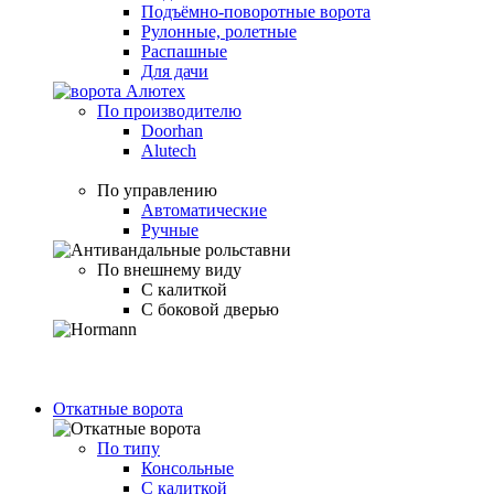
Подъёмно-поворотные ворота
Рулонные, ролетные
Распашные
Для дачи
По производителю
Doorhan
Alutech
По управлению
Автоматические
Ручные
По внешнему виду
С калиткой
С боковой дверью
Откатные ворота
По типу
Консольные
С калиткой