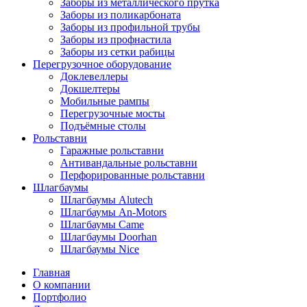
Заборы из металлического прутка
Заборы из поликарбоната
Заборы из профильной трубы
Заборы из профнастила
Заборы из сетки рабицы
Перегрузочное оборудование
Доклевеллеры
Докшелтеры
Мобильные рампы
Перегрузочные мосты
Подъёмные столы
Рольставни
Гаражные рольставни
Антивандальные рольставни
Перфорированные рольставни
Шлагбаумы
Шлагбаумы Alutech
Шлагбаумы An-Motors
Шлагбаумы Came
Шлагбаумы Doorhan
Шлагбаумы Nice
Главная
О компании
Портфолио