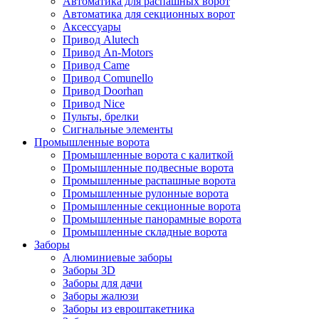
Автоматика для распашных ворот
Автоматика для секционных ворот
Аксессуары
Привод Alutech
Привод An-Motors
Привод Came
Привод Comunello
Привод Doorhan
Привод Nice
Пульты, брелки
Сигнальные элементы
Промышленные ворота
Промышленные ворота с калиткой
Промышленные подвесные ворота
Промышленные распашные ворота
Промышленные рулонные ворота
Промышленные секционные ворота
Промышленные панорамные ворота
Промышленные складные ворота
Заборы
Алюминиевые заборы
Заборы 3D
Заборы для дачи
Заборы жалюзи
Заборы из евроштакетника