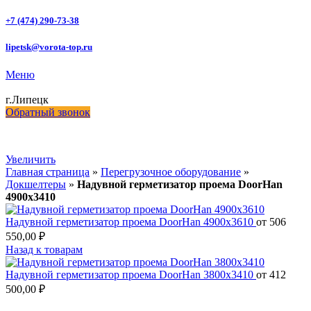
+7 (474) 290-73-38
lipetsk@vorota-top.ru
Меню
г.Липецк
Обратный звонок
Увеличить
Главная страница
»
Перегрузочное оборудование
»
Докшелтеры
»
Надувной герметизатор проема DoorHan
4900х3410
Надувной герметизатор проема DoorHan 4900х3610
от
506
550,00
₽
Назад к товарам
Надувной герметизатор проема DoorHan 3800х3410
от
412
500,00
₽