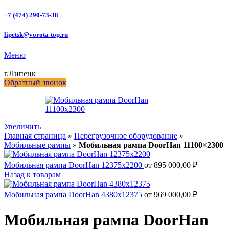
+7 (474) 290-73-38
lipetsk@vorota-top.ru
Меню
г.Липецк
Обратный звонок
Увеличить
Главная страница
»
Перегрузочное оборудование
»
Мобильные рампы
»
Мобильная рампа DoorHan 11100×2300
Мобильная рампа DoorHan 12375x2200
от
895 000,00
₽
Назад к товарам
Мобильная рампа DoorHan 4380x12375
от
969 000,00
₽
Мобильная рампа DoorHan