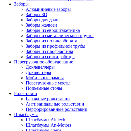
Заборы
Алюминиевые заборы
Заборы 3D
Заборы для дачи
Заборы жалюзи
Заборы из евроштакетника
Заборы из металлического прутка
Заборы из поликарбоната
Заборы из профильной трубы
Заборы из профнастила
Заборы из сетки рабицы
Перегрузочное оборудование
Доклевеллеры
Докшелтеры
Мобильные рампы
Перегрузочные мосты
Подъёмные столы
Рольставни
Гаражные рольставни
Антивандальные рольставни
Перфорированные рольставни
Шлагбаумы
Шлагбаумы Alutech
Шлагбаумы An-Motors
Шлагбаумы Came