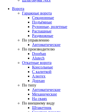
Шлагбаумы Nice
Ворота
Гаражные ворота
Секционные
Подъёмные
Рулонные, ролетные
Распашные
Раздвижные
По управлению
Автоматические
По производителю
Doorhan
Alutech
Откатные ворота
Консольные
С калиткой
Алютех
Дорхан
По типу
Автоматические
Механические
На сваях
По внешнему виду
Штакетник