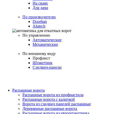
На сваях
Для дачи
По производителю
Doorhan
Alutech
По управлению
Автоматические
Механические
По внешнему виду
Профлист
Штакетник
Сэндвич-панели
Распашные ворота
Распашные ворота из профнастила
Распашные ворота с калиткой
Ворота из сэндвич панелей распашные
Деревянные распашные ворота
Распашные ворота из евроштакетника