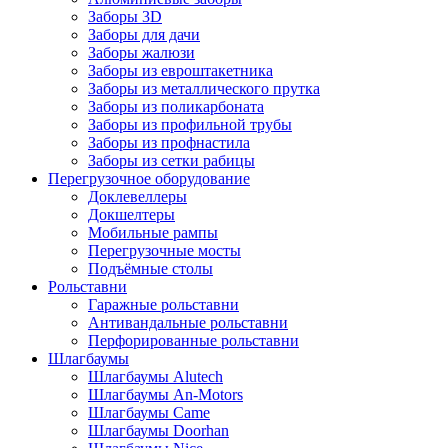
Заборы 3D
Заборы для дачи
Заборы жалюзи
Заборы из евроштакетника
Заборы из металлического прутка
Заборы из поликарбоната
Заборы из профильной трубы
Заборы из профнастила
Заборы из сетки рабицы
Перегрузочное оборудование
Доклевеллеры
Докшелтеры
Мобильные рампы
Перегрузочные мосты
Подъёмные столы
Рольставни
Гаражные рольставни
Антивандальные рольставни
Перфорированные рольставни
Шлагбаумы
Шлагбаумы Alutech
Шлагбаумы An-Motors
Шлагбаумы Came
Шлагбаумы Doorhan