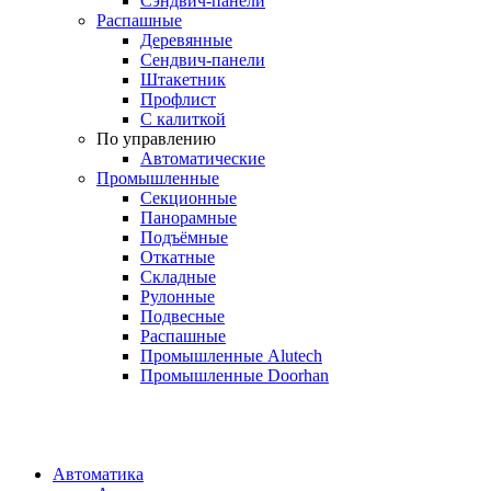
Сэндвич-панели
Распашные
Деревянные
Сендвич-панели
Штакетник
Профлист
С калиткой
По управлению
Автоматические
Промышленные
Секционные
Панорамные
Подъёмные
Откатные
Складные
Рулонные
Подвесные
Распашные
Промышленные Alutech
Промышленные Doorhan
Автоматика