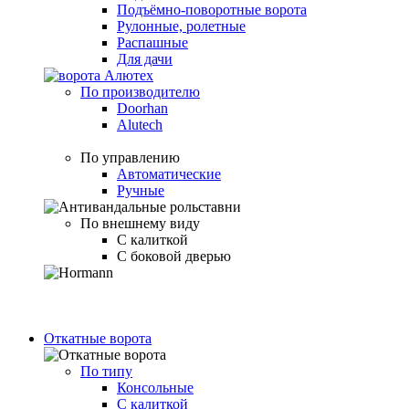
Подъёмно-поворотные ворота
Рулонные, ролетные
Распашные
Для дачи
По производителю
Doorhan
Alutech
По управлению
Автоматические
Ручные
По внешнему виду
С калиткой
С боковой дверью
Откатные ворота
По типу
Консольные
С калиткой