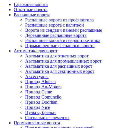
Гаражные ворота
Откатные ворота
Распашные ворота
Распашные ворота из профнастила
Распашные ворота с калиткой
Ворота из сэндвич панелей распашные
Деревянные распашные ворота
Распашные ворота из евроштакетника
Промышленные распашные ворота
Автоматика для ворот
Автоматика для откатных ворот
Автоматика для промышленных ворот
Автоматика для распашных ворот
Автоматика для секционных ворот
Аксессуары
Привод Alutech
Привод An-Motors
Привод Came
Привод Comunello
Привод Doorhan
Привод Nice
Пульты, брелки
Сигнальные элементы
Промышленные ворота
Промышленные ворота с калиткой