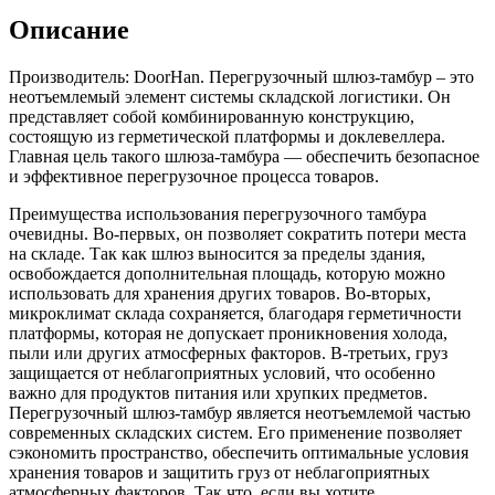
Описание
Производитель: DoorHan. Перегрузочный шлюз-тамбур – это
неотъемлемый элемент системы складской логистики. Он
представляет собой комбинированную конструкцию,
состоящую из герметической платформы и доклевеллера.
Главная цель такого шлюза-тамбура — обеспечить безопасное
и эффективное перегрузочное процесса товаров.
Преимущества использования перегрузочного тамбура
очевидны. Во-первых, он позволяет сократить потери места
на складе. Так как шлюз выносится за пределы здания,
освобождается дополнительная площадь, которую можно
использовать для хранения других товаров. Во-вторых,
микроклимат склада сохраняется, благодаря герметичности
платформы, которая не допускает проникновения холода,
пыли или других атмосферных факторов. В-третьих, груз
защищается от неблагоприятных условий, что особенно
важно для продуктов питания или хрупких предметов.
Перегрузочный шлюз-тамбур является неотъемлемой частью
современных складских систем. Его применение позволяет
сэкономить пространство, обеспечить оптимальные условия
хранения товаров и защитить груз от неблагоприятных
атмосферных факторов. Так что, если вы хотите