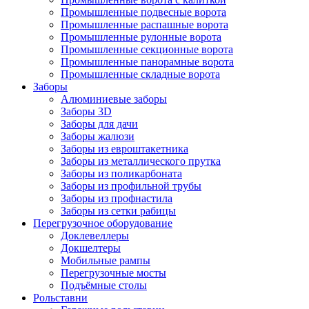
Промышленные подвесные ворота
Промышленные распашные ворота
Промышленные рулонные ворота
Промышленные секционные ворота
Промышленные панорамные ворота
Промышленные складные ворота
Заборы
Алюминиевые заборы
Заборы 3D
Заборы для дачи
Заборы жалюзи
Заборы из евроштакетника
Заборы из металлического прутка
Заборы из поликарбоната
Заборы из профильной трубы
Заборы из профнастила
Заборы из сетки рабицы
Перегрузочное оборудование
Доклевеллеры
Докшелтеры
Мобильные рампы
Перегрузочные мосты
Подъёмные столы
Рольставни