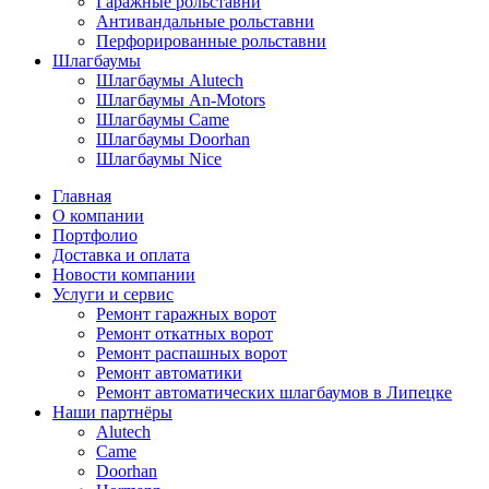
Гаражные рольставни
Антивандальные рольставни
Перфорированные рольставни
Шлагбаумы
Шлагбаумы Alutech
Шлагбаумы An-Motors
Шлагбаумы Came
Шлагбаумы Doorhan
Шлагбаумы Nice
Главная
О компании
Портфолио
Доставка и оплата
Новости компании
Услуги и сервис
Ремонт гаражных ворот
Ремонт откатных ворот
Ремонт распашных ворот
Ремонт автоматики
Ремонт автоматических шлагбаумов в Липецке
Наши партнёры
Alutech
Came
Doorhan