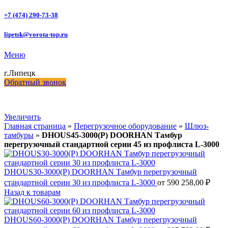
+7 (474) 290-73-38
lipetsk@vorota-top.ru
Меню
г.Липецк
Обратный звонок
Увеличить
Главная страница
»
Перегрузочное оборудование
»
Шлюз-
тамбуры
»
DHOUS45-3000(P) DOORHAN Тамбур
перегрузочный стандартной серии 45 из профлиста L-3000
DHOUS30-3000(P) DOORHAN Тамбур перегрузочный
стандартной серии 30 из профлиста L-3000
от
590 258,00
₽
Назад к товарам
DHOUS60-3000(P) DOORHAN Тамбур перегрузочный