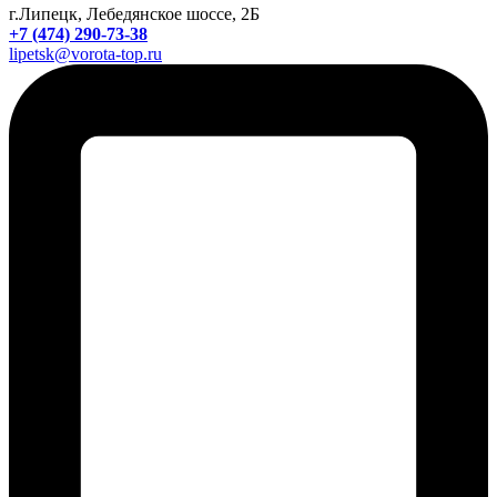
г.Липецк, Лебедянское шоссе, 2Б
+7 (474) 290-73-38
lipetsk@vorota-top.ru