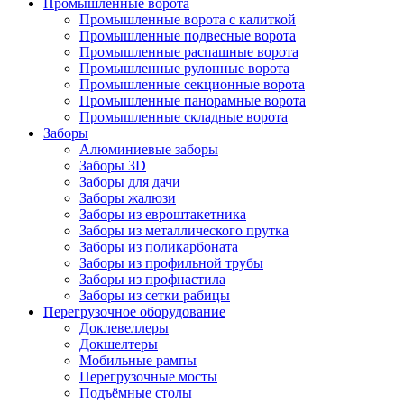
Промышленные ворота
Промышленные ворота с калиткой
Промышленные подвесные ворота
Промышленные распашные ворота
Промышленные рулонные ворота
Промышленные секционные ворота
Промышленные панорамные ворота
Промышленные складные ворота
Заборы
Алюминиевые заборы
Заборы 3D
Заборы для дачи
Заборы жалюзи
Заборы из евроштакетника
Заборы из металлического прутка
Заборы из поликарбоната
Заборы из профильной трубы
Заборы из профнастила
Заборы из сетки рабицы
Перегрузочное оборудование
Доклевеллеры
Докшелтеры
Мобильные рампы
Перегрузочные мосты
Подъёмные столы