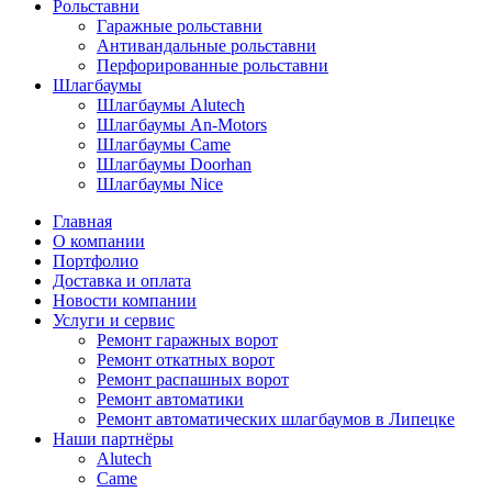
Рольставни
Гаражные рольставни
Антивандальные рольставни
Перфорированные рольставни
Шлагбаумы
Шлагбаумы Alutech
Шлагбаумы An-Motors
Шлагбаумы Came
Шлагбаумы Doorhan
Шлагбаумы Nice
Главная
О компании
Портфолио
Доставка и оплата
Новости компании
Услуги и сервис
Ремонт гаражных ворот
Ремонт откатных ворот
Ремонт распашных ворот
Ремонт автоматики
Ремонт автоматических шлагбаумов в Липецке
Наши партнёры
Alutech
Came