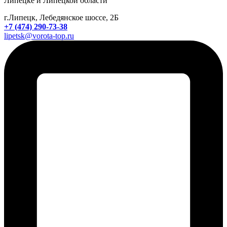
Липецке и Липецкой области
г.Липецк, Лебедянское шоссе, 2Б
+7 (474) 290-73-38
lipetsk@vorota-top.ru