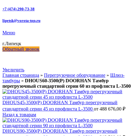
+7 (474) 290-73-38
lipetsk@vorota-top.ru
Меню
г.Липецк
Обратный звонок
Увеличить
Главная страница
»
Перегрузочное оборудование
»
Шлюз-
тамбуры
»
DHOUS60-3500(P) DOORHAN Тамбур
перегрузочный стандартной серии 60 из профлиста L-3500
DHOUS45-3500(P) DOORHAN Тамбур перегрузочный
стандартной серии 45 из профлиста L-3500
от
488 676,00
₽
Назад к товарам
DHOUS90-3500(P) DOORHAN Тамбур перегрузочный