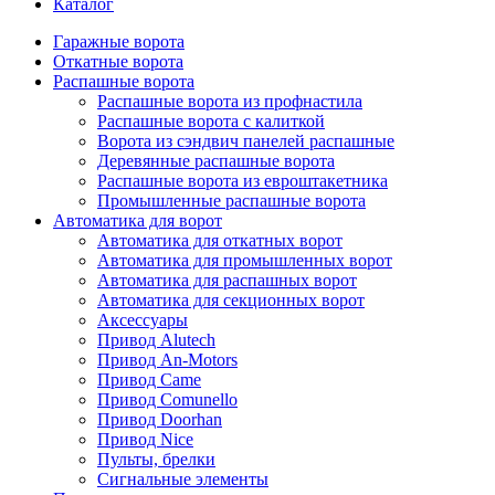
Каталог
Гаражные ворота
Откатные ворота
Распашные ворота
Распашные ворота из профнастила
Распашные ворота с калиткой
Ворота из сэндвич панелей распашные
Деревянные распашные ворота
Распашные ворота из евроштакетника
Промышленные распашные ворота
Автоматика для ворот
Автоматика для откатных ворот
Автоматика для промышленных ворот
Автоматика для распашных ворот
Автоматика для секционных ворот
Аксессуары
Привод Alutech
Привод An-Motors
Привод Came
Привод Comunello
Привод Doorhan
Привод Nice
Пульты, брелки
Сигнальные элементы