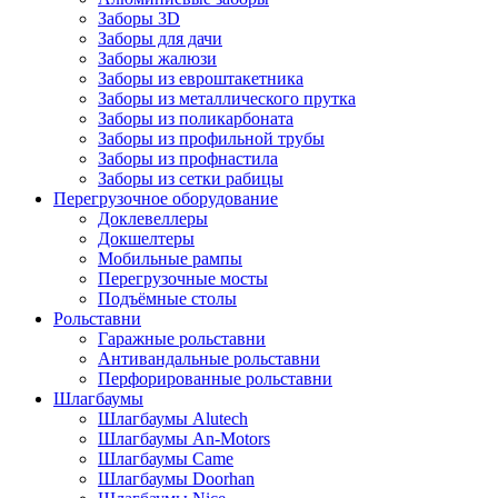
Заборы 3D
Заборы для дачи
Заборы жалюзи
Заборы из евроштакетника
Заборы из металлического прутка
Заборы из поликарбоната
Заборы из профильной трубы
Заборы из профнастила
Заборы из сетки рабицы
Перегрузочное оборудование
Доклевеллеры
Докшелтеры
Мобильные рампы
Перегрузочные мосты
Подъёмные столы
Рольставни
Гаражные рольставни
Антивандальные рольставни
Перфорированные рольставни
Шлагбаумы
Шлагбаумы Alutech
Шлагбаумы An-Motors
Шлагбаумы Came
Шлагбаумы Doorhan