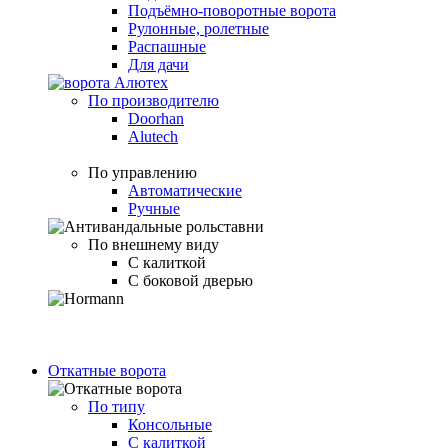
Подъёмно-поворотные ворота
Рулонные, ролетные
Распашные
Для дачи
По производителю
Doorhan
Alutech
По управлению
Автоматические
Ручные
По внешнему виду
С калиткой
С боковой дверью
Откатные ворота
По типу
Консольные
С калиткой