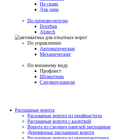
На сваях
Для дачи
По производителю
Doorhan
Alutech
По управлению
Автоматические
Механические
По внешнему виду
Профлист
Штакетник
Сэндвич-панели
Распашные ворота
Распашные ворота из профнастила
Распашные ворота с калиткой
Ворота из сэндвич панелей распашные
Деревянные распашные ворота
Распашные ворота из евроштакетника