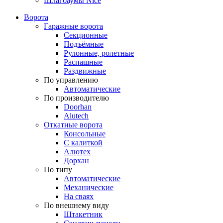
Шлагбаумы Nice
Ворота
Гаражные ворота
Секционные
Подъёмные
Рулонные, ролетные
Распашные
Раздвижные
По управлению
Автоматические
По производителю
Doorhan
Alutech
Откатные ворота
Консольные
С калиткой
Алютех
Дорхан
По типу
Автоматические
Механические
На сваях
По внешнему виду
Штакетник