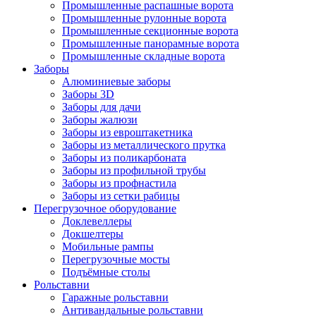
Промышленные распашные ворота
Промышленные рулонные ворота
Промышленные секционные ворота
Промышленные панорамные ворота
Промышленные складные ворота
Заборы
Алюминиевые заборы
Заборы 3D
Заборы для дачи
Заборы жалюзи
Заборы из евроштакетника
Заборы из металлического прутка
Заборы из поликарбоната
Заборы из профильной трубы
Заборы из профнастила
Заборы из сетки рабицы
Перегрузочное оборудование
Доклевеллеры
Докшелтеры
Мобильные рампы
Перегрузочные мосты
Подъёмные столы
Рольставни
Гаражные рольставни
Антивандальные рольставни