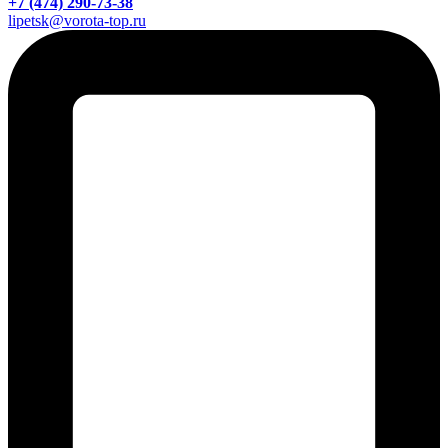
+7 (474) 290-73-38
lipetsk@vorota-top.ru