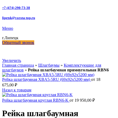
+7 (474) 290-73-38
lipetsk@vorota-top.ru
Меню
г.Липецк
Обратный звонок
Увеличить
Главная страница
»
Шлагбаумы
»
Комплектующие для
шлагбаумов
»
Рейка шлагбаумная прямоугольная RBN6
Рейка шлагбаумная XBA5-5RU (69х92х5200 мм)
от
18
675,00
₽
Назад к товарам
Рейка шлагбаумная круглая RBN6-K
от
19 950,00
₽
Рейка шлагбаумная