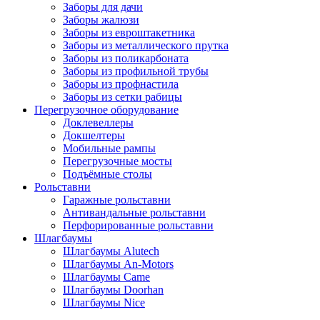
Заборы для дачи
Заборы жалюзи
Заборы из евроштакетника
Заборы из металлического прутка
Заборы из поликарбоната
Заборы из профильной трубы
Заборы из профнастила
Заборы из сетки рабицы
Перегрузочное оборудование
Доклевеллеры
Докшелтеры
Мобильные рампы
Перегрузочные мосты
Подъёмные столы
Рольставни
Гаражные рольставни
Антивандальные рольставни
Перфорированные рольставни
Шлагбаумы
Шлагбаумы Alutech
Шлагбаумы An-Motors
Шлагбаумы Came
Шлагбаумы Doorhan
Шлагбаумы Nice