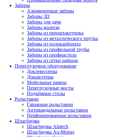
Заборы
Алюминиевые заборы
Заборы 3D
Заборы для дачи
Заборы жалюзи
Заборы из евроштакетника
Заборы из металлического прутка
Заборы из поликарбоната
Заборы из профильной трубы
Заборы из профнастила
Заборы из сетки рабицы
Перегрузочное оборудование
Доклевеллеры
Докшелтеры
Мобильные рампы
Перегрузочные мосты
Подъёмные столы
Рольставни
Гаражные рольставни
Антивандальные рольставни
Перфорированные рольставни
Шлагбаумы
Шлагбаумы Alutech
Шлагбаумы An-Motors