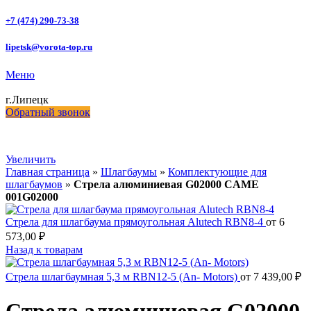
+7 (474) 290-73-38
lipetsk@vorota-top.ru
Меню
г.Липецк
Обратный звонок
Увеличить
Главная страница
»
Шлагбаумы
»
Комплектующие для
шлагбаумов
»
Стрела алюминиевая G02000 CAME
001G02000
Стрела для шлагбаума прямоугольная Alutech RBN8-4
от
6
573,00
₽
Назад к товарам
Стрела шлагбаумная 5,3 м RBN12-5 (An- Motors)
от
7 439,00
₽
Стрела алюминиевая G02000