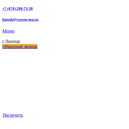
+7 (474) 290-73-38
lipetsk@vorota-top.ru
Меню
г.Липецк
Обратный звонок
Увеличить