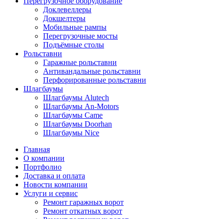
Перегрузочное оборудование
Доклевеллеры
Докшелтеры
Мобильные рампы
Перегрузочные мосты
Подъёмные столы
Рольставни
Гаражные рольставни
Антивандальные рольставни
Перфорированные рольставни
Шлагбаумы
Шлагбаумы Alutech
Шлагбаумы An-Motors
Шлагбаумы Came
Шлагбаумы Doorhan
Шлагбаумы Nice
Главная
О компании
Портфолио
Доставка и оплата
Новости компании
Услуги и сервис
Ремонт гаражных ворот
Ремонт откатных ворот