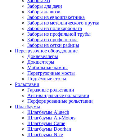
Заборы 3D
Заборы для дачи
Заборы жалюзи
Заборы из евроштакетника
Заборы из металлического прутка
Заборы из поликарбоната
Заборы из профильной трубы
Заборы из профнастила
Заборы из сетки рабицы
Перегрузочное оборудование
Доклевеллеры
Докшелтеры
Мобильные рампы
Перегрузочные мосты
Подъёмные столы
Рольставни
Гаражные рольставни
Антивандальные рольставни
Перфорированные рольставни
Шлагбаумы
Шлагбаумы Alutech
Шлагбаумы An-Motors
Шлагбаумы Came
Шлагбаумы Doorhan
Шлагбаумы Nice