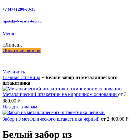
+7 (474) 290-73-38
lipetsk@vorota-top.ru
Меню
г.Липецк
Обратный звонок
Увеличить
Главная страница
»
Белый забор из металлического
штакетника
Металлический штакетник на кирпичном основании
от
3
880,00
₽
Назад к товарам
Забор из металлического штакетника черный
от
2 400,00
₽
Белый забор из