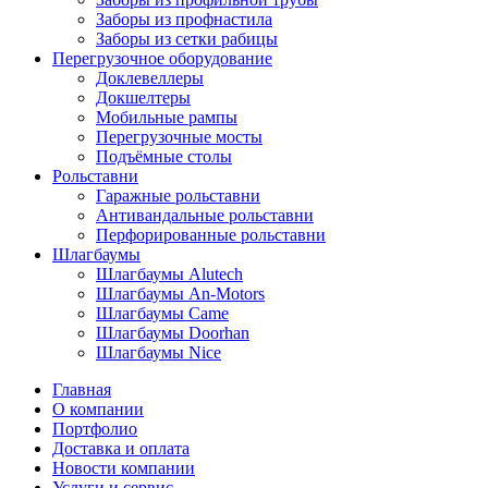
Заборы из профнастила
Заборы из сетки рабицы
Перегрузочное оборудование
Доклевеллеры
Докшелтеры
Мобильные рампы
Перегрузочные мосты
Подъёмные столы
Рольставни
Гаражные рольставни
Антивандальные рольставни
Перфорированные рольставни
Шлагбаумы
Шлагбаумы Alutech
Шлагбаумы An-Motors
Шлагбаумы Came
Шлагбаумы Doorhan
Шлагбаумы Nice
Главная
О компании
Портфолио
Доставка и оплата
Новости компании
Услуги и сервис