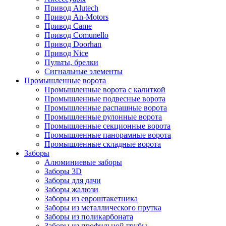
Привод Alutech
Привод An-Motors
Привод Came
Привод Comunello
Привод Doorhan
Привод Nice
Пульты, брелки
Сигнальные элементы
Промышленные ворота
Промышленные ворота с калиткой
Промышленные подвесные ворота
Промышленные распашные ворота
Промышленные рулонные ворота
Промышленные секционные ворота
Промышленные панорамные ворота
Промышленные складные ворота
Заборы
Алюминиевые заборы
Заборы 3D
Заборы для дачи
Заборы жалюзи
Заборы из евроштакетника
Заборы из металлического прутка
Заборы из поликарбоната
Заборы из профильной трубы