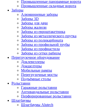
Промышленные панорамные ворота
Промышленные складные ворота
Заборы
Алюминиевые заборы
Заборы 3D
Заборы для дачи
Заборы жалюзи
Заборы из евроштакетника
Заборы из металлического прутка
Заборы из поликарбоната
Заборы из профильной трубы
Заборы из профнастила
Заборы из сетки рабицы
Перегрузочное оборудование
Доклевеллеры
Докшелтеры
Мобильные рампы
Перегрузочные мосты
Подъёмные столы
Рольставни
Гаражные рольставни
Антивандальные рольставни
Перфорированные рольставни
Шлагбаумы
Шлагбаумы Alutech