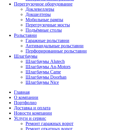
Перегрузочное оборудование
Доклевеллеры
Докшелтеры
Мобильные рампы
Перегрузочные мосты
Подъёмные столы
Рольставни
Гаражные рольставни
Антивандальные рольставни
Перфорированные рольставни
Шлагбаумы
Шлагбаумы Alutech
Шлагбаумы An-Motors
Шлагбаумы Came
Шлагбаумы Doorhan
Шлагбаумы Nice
Главная
О компании
Портфолио
Доставка и оплата
Новости компании
Услуги и сервис
Ремонт гаражных ворот
Ремонт откатных ворот