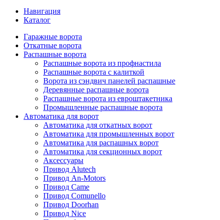
Навигация
Каталог
Гаражные ворота
Откатные ворота
Распашные ворота
Распашные ворота из профнастила
Распашные ворота с калиткой
Ворота из сэндвич панелей распашные
Деревянные распашные ворота
Распашные ворота из евроштакетника
Промышленные распашные ворота
Автоматика для ворот
Автоматика для откатных ворот
Автоматика для промышленных ворот
Автоматика для распашных ворот
Автоматика для секционных ворот
Аксессуары
Привод Alutech
Привод An-Motors
Привод Came
Привод Comunello
Привод Doorhan
Привод Nice