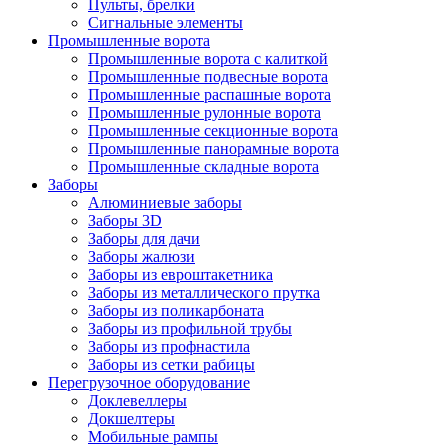
Пульты, брелки
Сигнальные элементы
Промышленные ворота
Промышленные ворота с калиткой
Промышленные подвесные ворота
Промышленные распашные ворота
Промышленные рулонные ворота
Промышленные секционные ворота
Промышленные панорамные ворота
Промышленные складные ворота
Заборы
Алюминиевые заборы
Заборы 3D
Заборы для дачи
Заборы жалюзи
Заборы из евроштакетника
Заборы из металлического прутка
Заборы из поликарбоната
Заборы из профильной трубы
Заборы из профнастила
Заборы из сетки рабицы
Перегрузочное оборудование
Доклевеллеры
Докшелтеры
Мобильные рампы