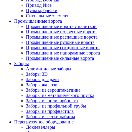
Привод Nice
Пульты, брелки
Сигнальные элементы
Промышленные ворота
Промышленные ворота с калиткой
Промышленные подвесные ворота
Промышленные распашные ворота
Промышленные рулонные ворота
Промышленные секционные ворота
Промышленные панорамные ворота
Промышленные складные ворота
Заборы
Алюминиевые заборы
Заборы 3D
Заборы для дачи
Заборы жалюзи
Заборы из евроштакетника
Заборы из металлического прутка
Заборы из поликарбоната
Заборы из профильной трубы
Заборы из профнастила
Заборы из сетки рабицы
Перегрузочное оборудование
Доклевеллеры