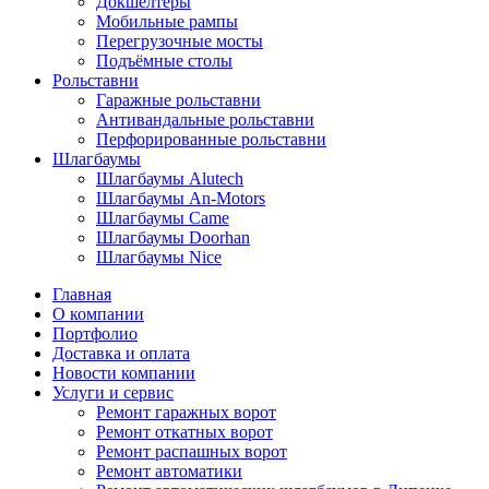
Докшелтеры
Мобильные рампы
Перегрузочные мосты
Подъёмные столы
Рольставни
Гаражные рольставни
Антивандальные рольставни
Перфорированные рольставни
Шлагбаумы
Шлагбаумы Alutech
Шлагбаумы An-Motors
Шлагбаумы Came
Шлагбаумы Doorhan
Шлагбаумы Nice
Главная
О компании
Портфолио
Доставка и оплата
Новости компании
Услуги и сервис
Ремонт гаражных ворот
Ремонт откатных ворот
Ремонт распашных ворот
Ремонт автоматики