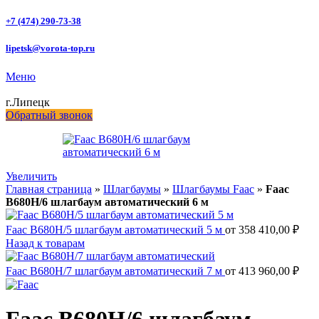
+7 (474) 290-73-38
lipetsk@vorota-top.ru
Меню
г.Липецк
Обратный звонок
Увеличить
Главная страница
»
Шлагбаумы
»
Шлагбаумы Faac
»
Faac
B680H/6 шлагбаум автоматический 6 м
Faac B680H/5 шлагбаум автоматический 5 м
от
358 410,00
₽
Назад к товарам
Faac B680H/7 шлагбаум автоматический 7 м
от
413 960,00
₽
Faac B680H/6 шлагбаум