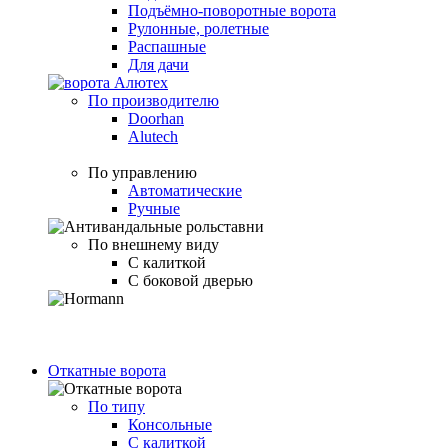
Подъёмно-поворотные ворота
Рулонные, ролетные
Распашные
Для дачи
По производителю
Doorhan
Alutech
По управлению
Автоматические
Ручные
По внешнему виду
С калиткой
С боковой дверью
Откатные ворота
По типу
Консольные
С калиткой