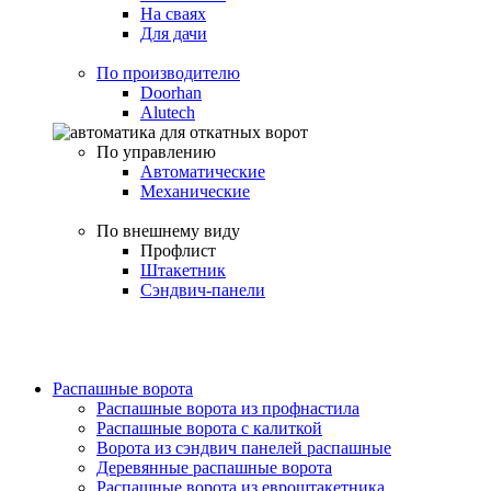
На сваях
Для дачи
По производителю
Doorhan
Alutech
По управлению
Автоматические
Механические
По внешнему виду
Профлист
Штакетник
Сэндвич-панели
Распашные ворота
Распашные ворота из профнастила
Распашные ворота с калиткой
Ворота из сэндвич панелей распашные
Деревянные распашные ворота
Распашные ворота из евроштакетника