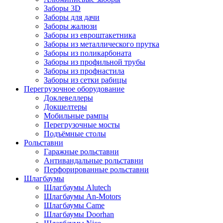
Заборы 3D
Заборы для дачи
Заборы жалюзи
Заборы из евроштакетника
Заборы из металлического прутка
Заборы из поликарбоната
Заборы из профильной трубы
Заборы из профнастила
Заборы из сетки рабицы
Перегрузочное оборудование
Доклевеллеры
Докшелтеры
Мобильные рампы
Перегрузочные мосты
Подъёмные столы
Рольставни
Гаражные рольставни
Антивандальные рольставни
Перфорированные рольставни
Шлагбаумы
Шлагбаумы Alutech
Шлагбаумы An-Motors
Шлагбаумы Came
Шлагбаумы Doorhan