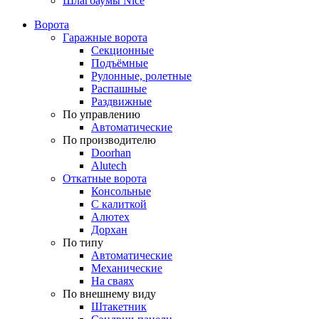
Шлагбаумы Nice
Ворота
Гаражные ворота
Секционные
Подъёмные
Рулонные, ролетные
Распашные
Раздвижные
По управлению
Автоматические
По производителю
Doorhan
Alutech
Откатные ворота
Консольные
С калиткой
Алютех
Дорхан
По типу
Автоматические
Механические
На сваях
По внешнему виду
Штакетник