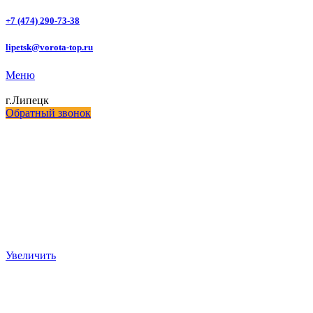
+7 (474) 290-73-38
lipetsk@vorota-top.ru
Меню
г.Липецк
Обратный звонок
Увеличить