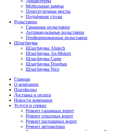
Докшелтеры
Мобильные рампы
Перегрузочные мосты
Подъёмные столы
Рольставни
Гаражные рольставни
Антивандальные рольставни
Перфорированные рольставни
Шлагбаумы
Шлагбаумы Alutech
Шлагбаумы An-Motors
Шлагбаумы Came
Шлагбаумы Doorhan
Шлагбаумы Nice
Главная
О компании
Портфолио
Доставка и оплата
Новости компании
Услуги и сервис
Ремонт гаражных ворот
Ремонт откатных ворот
Ремонт распашных ворот
Ремонт автоматики