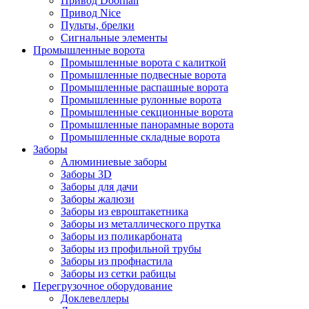
Привод Doorhan
Привод Nice
Пульты, брелки
Сигнальные элементы
Промышленные ворота
Промышленные ворота с калиткой
Промышленные подвесные ворота
Промышленные распашные ворота
Промышленные рулонные ворота
Промышленные секционные ворота
Промышленные панорамные ворота
Промышленные складные ворота
Заборы
Алюминиевые заборы
Заборы 3D
Заборы для дачи
Заборы жалюзи
Заборы из евроштакетника
Заборы из металлического прутка
Заборы из поликарбоната
Заборы из профильной трубы
Заборы из профнастила
Заборы из сетки рабицы
Перегрузочное оборудование
Доклевеллеры