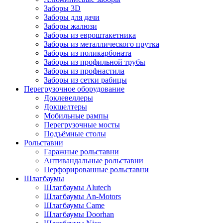
Заборы 3D
Заборы для дачи
Заборы жалюзи
Заборы из евроштакетника
Заборы из металлического прутка
Заборы из поликарбоната
Заборы из профильной трубы
Заборы из профнастила
Заборы из сетки рабицы
Перегрузочное оборудование
Доклевеллеры
Докшелтеры
Мобильные рампы
Перегрузочные мосты
Подъёмные столы
Рольставни
Гаражные рольставни
Антивандальные рольставни
Перфорированные рольставни
Шлагбаумы
Шлагбаумы Alutech
Шлагбаумы An-Motors
Шлагбаумы Came
Шлагбаумы Doorhan