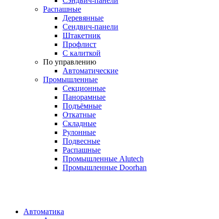
Сэндвич-панели
Распашные
Деревянные
Сендвич-панели
Штакетник
Профлист
С калиткой
По управлению
Автоматические
Промышленные
Секционные
Панорамные
Подъёмные
Откатные
Складные
Рулонные
Подвесные
Распашные
Промышленные Alutech
Промышленные Doorhan
Автоматика