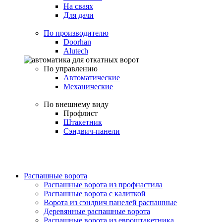
На сваях
Для дачи
По производителю
Doorhan
Alutech
По управлению
Автоматические
Механические
По внешнему виду
Профлист
Штакетник
Сэндвич-панели
Распашные ворота
Распашные ворота из профнастила
Распашные ворота с калиткой
Ворота из сэндвич панелей распашные
Деревянные распашные ворота
Распашные ворота из евроштакетника