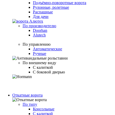
Подъёмно-поворотные ворота
Рулонные, ролетные
Распашные
Для дачи
По производителю
Doorhan
Alutech
По управлению
Автоматические
Ручные
По внешнему виду
С калиткой
С боковой дверью
Откатные ворота
По типу
Консольные
С калиткой