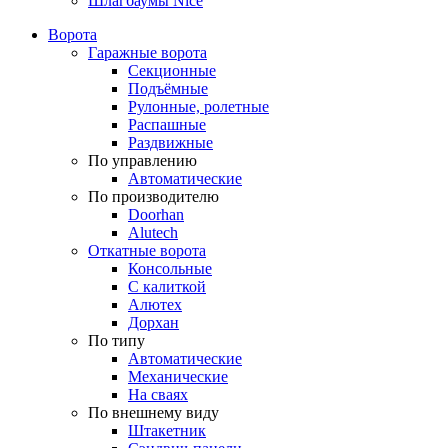
Шлагбаумы Nice
Ворота
Гаражные ворота
Секционные
Подъёмные
Рулонные, ролетные
Распашные
Раздвижные
По управлению
Автоматические
По производителю
Doorhan
Alutech
Откатные ворота
Консольные
С калиткой
Алютех
Дорхан
По типу
Автоматические
Механические
На сваях
По внешнему виду
Штакетник