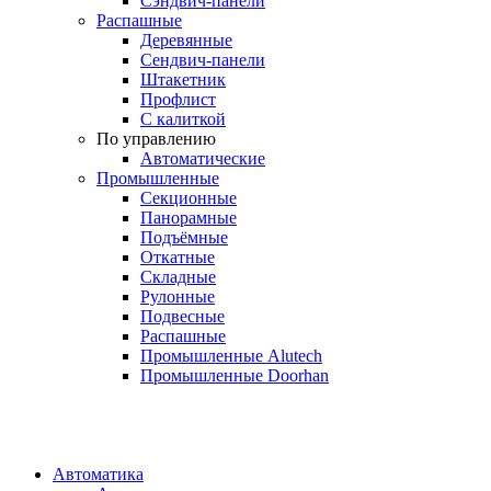
Сэндвич-панели
Распашные
Деревянные
Сендвич-панели
Штакетник
Профлист
С калиткой
По управлению
Автоматические
Промышленные
Секционные
Панорамные
Подъёмные
Откатные
Складные
Рулонные
Подвесные
Распашные
Промышленные Alutech
Промышленные Doorhan
Автоматика