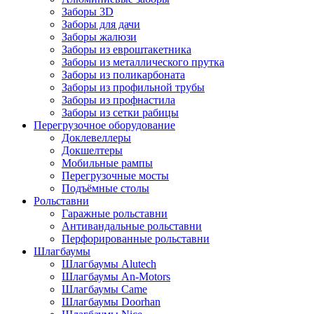
Заборы 3D
Заборы для дачи
Заборы жалюзи
Заборы из евроштакетника
Заборы из металлического прутка
Заборы из поликарбоната
Заборы из профильной трубы
Заборы из профнастила
Заборы из сетки рабицы
Перегрузочное оборудование
Доклевеллеры
Докшелтеры
Мобильные рампы
Перегрузочные мосты
Подъёмные столы
Рольставни
Гаражные рольставни
Антивандальные рольставни
Перфорированные рольставни
Шлагбаумы
Шлагбаумы Alutech
Шлагбаумы An-Motors
Шлагбаумы Came
Шлагбаумы Doorhan