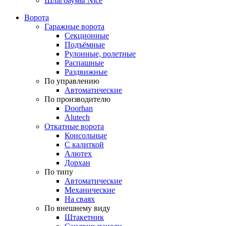
Шлагбаумы Nice
Ворота
Гаражные ворота
Секционные
Подъёмные
Рулонные, ролетные
Распашные
Раздвижные
По управлению
Автоматические
По производителю
Doorhan
Alutech
Откатные ворота
Консольные
С калиткой
Алютех
Дорхан
По типу
Автоматические
Механические
На сваях
По внешнему виду
Штакетник