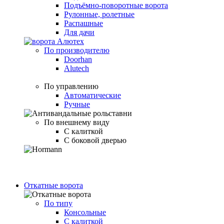
Подъёмно-поворотные ворота
Рулонные, ролетные
Распашные
Для дачи
По производителю
Doorhan
Alutech
По управлению
Автоматические
Ручные
По внешнему виду
С калиткой
С боковой дверью
Откатные ворота
По типу
Консольные
С калиткой