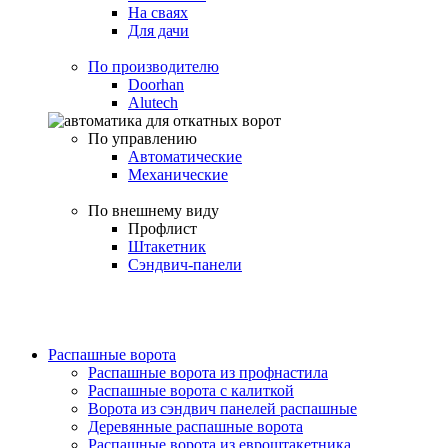
На сваях
Для дачи
По производителю
Doorhan
Alutech
По управлению
Автоматические
Механические
По внешнему виду
Профлист
Штакетник
Сэндвич-панели
Распашные ворота
Распашные ворота из профнастила
Распашные ворота с калиткой
Ворота из сэндвич панелей распашные
Деревянные распашные ворота
Распашные ворота из евроштакетника